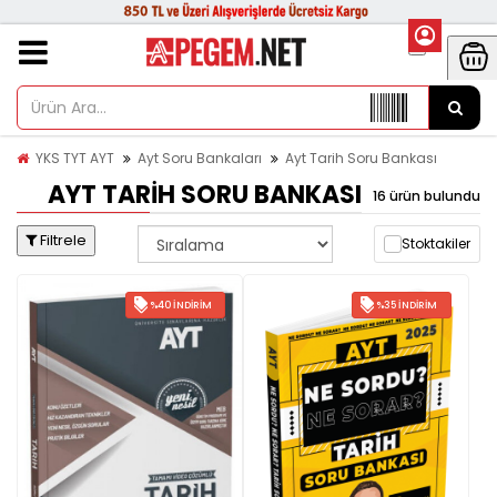
YKS TYT AYT
Ayt Soru Bankaları
Ayt Tarih Soru Bankası
AYT TARIH SORU BANKASI
16 ürün bulundu
Filtrele
Stoktakiler
%40 İNDIRIM
%35 İNDIRIM