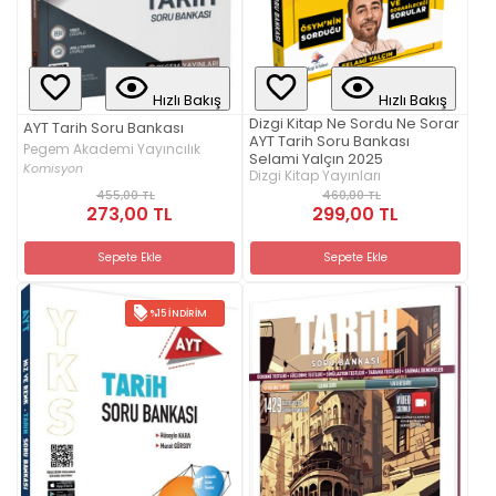
Hızlı Bakış
Hızlı Bakış
Dizgi Kitap Ne Sordu Ne Sorar
AYT Tarih Soru Bankası
AYT Tarih Soru Bankası
Pegem Akademi Yayıncılık
Selami Yalçın 2025
Komisyon
Dizgi Kitap Yayınları
455,00 TL
460,00 TL
273,00 TL
299,00 TL
Sepete Ekle
Sepete Ekle
%15 İNDIRIM