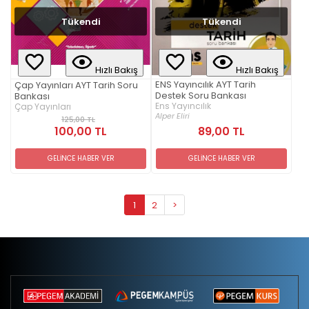
Tükendi
Tükendi
Hızlı Bakış
Hızlı Bakış
ENS Yayıncılık AYT Tarih
Çap Yayınları AYT Tarih Soru
Destek Soru Bankası
Bankası
Ens Yayıncılık
Çap Yayınları
Alper Eliri
125,00 TL
100,00 TL
89,00 TL
GELİNCE HABER VER
GELİNCE HABER VER
1
2
>