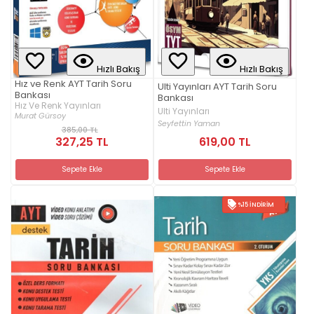
Hızlı Bakış
Hızlı Bakış
Hız ve Renk AYT Tarih Soru
Ulti Yayınları AYT Tarih Soru
Bankası
Bankası
Hız Ve Renk Yayınları
Ulti Yayınları
Murat Gürsoy
Seyfettin Yaman
385,00 TL
327,25 TL
619,00 TL
Sepete Ekle
Sepete Ekle
%15 İNDIRIM