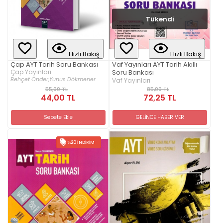
Tükendi
Hızlı Bakış
Hızlı Bakış
Çap AYT Tarih Soru Bankası
Vaf Yayınları AYT Tarih Akıllı
Çap Yayınları
Soru Bankası
Behçet Önder,
Yunus Dökmener
Vaf Yayınları
85,00 TL
55,00 TL
72,25 TL
44,00 TL
GELİNCE HABER VER
Sepete Ekle
%20 İNDIRIM