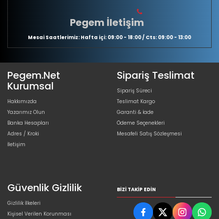
Pegem İletişim
Mesai Saatlerimiz: Hafta içi: 09:00 - 18:00 / Cts: 09:00 - 13:00
Pegem.Net
Sipariş Teslimat
Kurumsal
Sipariş Süreci
Hakkımızda
Teslimat Kargo
Yazarımız Olun
Garanti & İade
Banka Hesapları
Ödeme Seçenekleri
Adres / Kroki
Mesafeli Satış Sözleşmesi
İletişim
Güvenlik Gizlilik
BIZI TAKIP EDIN
Gizlilik İlkeleri
Kişisel Verilen Korunması