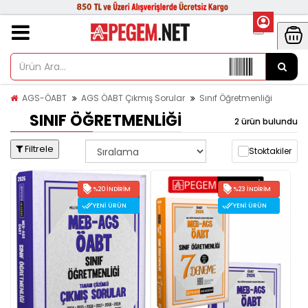
AGS-ÖABT
AGS ÖABT Çıkmış Sorular
Sınıf Öğretmenliği
SINIF ÖĞRETMENLIĞI
2 ürün bulundu
Filtrele
Stoktakiler
%20 İNDIRIM
%23 İNDIRIM
YENI ÜRÜN
YENI ÜRÜN