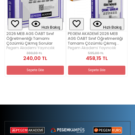
Hızlı Bakış
Hızlı Bakış
2026 MEB AGS ÖABT Sınıf
PEGEM AKADEMİ 2026 MEB
Öğretmenliği Tamamı
AGS ÖABT Sınıf Öğretmenliği
Çözümlü Çıkmış Sorular
Tamamı Çözümlü Çıkmış
Pegem Akademi Yayıncılık
Sorular + 2026 MEB AGS ÖABT
Pegem Akademi Yayıncılık
Sınıf Öğretmenliği Tamamı
300,00 TL
595,00 TL
240,00 TL
Çözümlü 7 Deneme Seti
458,15 TL
(2.Kitap)
Sepete Ekle
Sepete Ekle