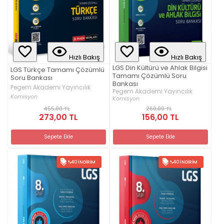
Hızlı Bakış
Hızlı Bakış
LGS Din Kültürü ve Ahlak Bilgisi
LGS Türkçe Tamamı Çözümlü
Tamamı Çözümlü Soru
Soru Bankası
Bankası
Pegem Akademi Yayıncılık
Pegem Akademi Yayıncılık
Komisyon
Komisyon
455,00 TL
260,00 TL
273,00 TL
156,00 TL
Sepete Ekle
Sepete Ekle
%40 İNDIRIM
%40 İNDIRIM