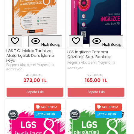
Hızlı Bakış
Hızlı Bakış
LGS T.C. Inkılap Tarihi ve
LGS İngilizce Tamamı
Atatürkçülük Ders İşleme
Çözümlü Soru Bankası
Föyü
Pegem Akademi Yayıncılık
Pegem Akademi Yayıncılık
Komisyon
Komisyon
455,00 TL
275,00 TL
273,00 TL
165,00 TL
Sepete Ekle
Sepete Ekle
%40 İNDIRIM
%40 İNDIRIM
YENI ÜRÜN
YENI ÜRÜN