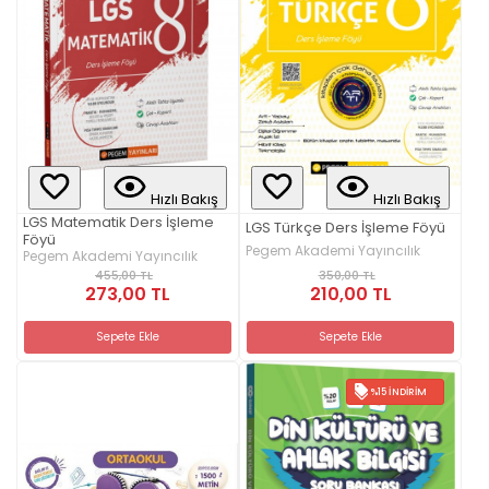
Hızlı Bakış
Hızlı Bakış
LGS Matematik Ders İşleme
LGS Türkçe Ders İşleme Föyü
Föyü
Pegem Akademi Yayıncılık
Pegem Akademi Yayıncılık
350,00 TL
455,00 TL
210,00 TL
273,00 TL
Sepete Ekle
Sepete Ekle
%15 İNDIRIM