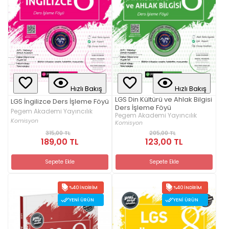
Hızlı Bakış
Hızlı Bakış
LGS Din Kültürü ve Ahlak Bilgisi
LGS İngilizce Ders İşleme Föyü
Ders İşleme Föyü
Pegem Akademi Yayıncılık
Pegem Akademi Yayıncılık
Komisyon
Komisyon
315,00 TL
205,00 TL
189,00 TL
123,00 TL
Sepete Ekle
Sepete Ekle
%40 İNDIRIM
%40 İNDIRIM
YENI ÜRÜN
YENI ÜRÜN