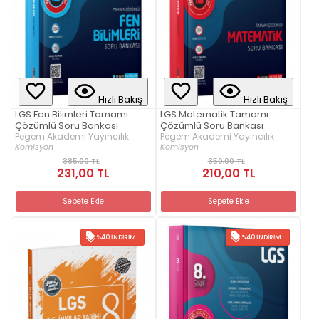
Hızlı Bakış
Hızlı Bakış
LGS Fen Bilimleri Tamamı
LGS Matematik Tamamı
Çözümlü Soru Bankası
Çözümlü Soru Bankası
Pegem Akademi Yayıncılık
Pegem Akademi Yayıncılık
Komisyon
Komisyon
385,00 TL
350,00 TL
231,00 TL
210,00 TL
Sepete Ekle
Sepete Ekle
%40 İNDIRIM
%40 İNDIRIM