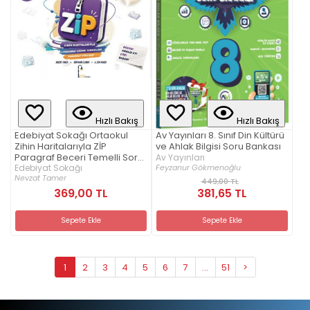
Hızlı Bakış
Hızlı Bakış
Edebiyat Sokağı Ortaokul
Av Yayınları 8. Sınıf Din Kültürü
Zihin Haritalarıyla ZİP
ve Ahlak Bilgisi Soru Bankası
Paragraf Beceri Temelli Soru
Av Yayınları
Feyzanur Gökmenoğlu
Bankası
Edebiyat Sokağı
Nevzat Tamer
449,00 TL
369,00 TL
381,65 TL
Sepete Ekle
Sepete Ekle
1
2
3
4
5
6
7
...
51
>