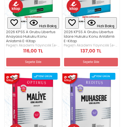
Hızlı Bakış
Hızlı Bakış
2026 KPSS A Grubu Libertus
2026 KPSS A Grubu Libertus
Anayasa Hukuku Konu
İdare Hukuku Konu Anlatımlı
Anlatımlı E-Kitap
E-Kitap
Pegem Akademi Yayıncılık (e-
Pegem Akademi Yayıncılık (e-
kitap)
kitap)
116,00 TL
137,00 TL
Sepete Ekle
Sepete Ekle
YENI ÜRÜN
YENI ÜRÜN