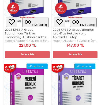
Hızlı Bakış
Hızlı Bakış
2026 KPSS A Grubu
2026 KPSS A Grubu Libertus
Economicus Türkiye
İcra-İflas Hukuku Konu
Ekonomisi, Uluslararası İktisat,
Anlatımlı E-Kitap
Büyüme ve Kalkınma, İktisadi
Pegem Akademi Yayıncılık (e-
Pegem Akademi Yayıncılık (e-
kitap)
kitap)
Doktrinler Tarihi Konu
221,00 TL
147,00 TL
Anlatımlı E-Kitap
Sepete Ekle
Sepete Ekle
YENI ÜRÜN
YENI ÜRÜN