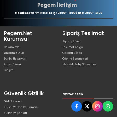
Pegem İletişim
Mesai Saatlerimiz: Hafta içi: 09:00 - 18:00 / Cts: 09:00 - 13:00
Pegem.Net
Sipariş Teslimat
Kurumsal
Sipariş Süreci
Hakkımızda
Teslimat Kargo
Yazarımız Olun
Garanti & İade
Banka Hesapları
Ödeme Seçenekleri
Adres / Kroki
Mesafeli Satış Sözleşmesi
İletişim
Güvenlik Gizlilik
BIZI TAKIP EDIN
Gizlilik İlkeleri
Kişisel Verilen Korunması
Kullanım Şartları