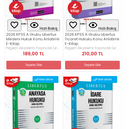
Hızlı Bakış
Hızlı Bakış
2026 KPSS A Grubu Libertus
2026 KPSS A Grubu Libertus
Medeni Hukuk Konu Anlatımlı
Ticaret Hukuku Konu Anlatımlı
E-Kitap
E-Kitap
Pegem Akademi Yayıncılık (e-
Pegem Akademi Yayıncılık (e-
kitap)
kitap)
189,00 TL
210,00 TL
Sepete Ekle
Sepete Ekle
YENI ÜRÜN
YENI ÜRÜN