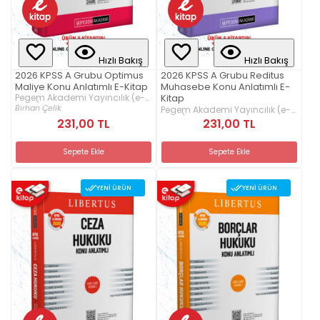
Hızlı Bakış
Hızlı Bakış
2026 KPSS A Grubu Optimus
2026 KPSS A Grubu Reditus
Maliye Konu Anlatımlı E-Kitap
Muhasebe Konu Anlatımlı E-
Pegem Akademi Yayıncılık (e-
Kitap
kitap)
Birhan Çelik
Pegem Akademi Yayıncılık (e-
kitap)
231,00 TL
231,00 TL
Sepete Ekle
Sepete Ekle
YENI ÜRÜN
YENI ÜRÜN