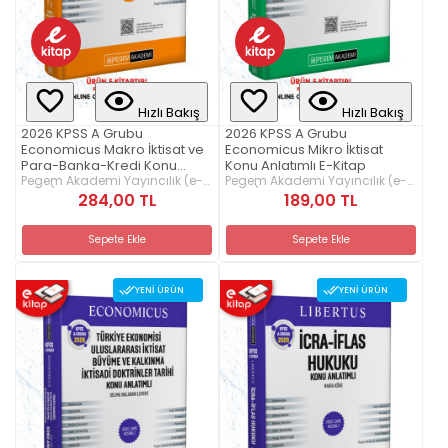
Hızlı Bakış
Hızlı Bakış
2026 KPSS A Grubu
2026 KPSS A Grubu
Economicus Makro İktisat ve
Economicus Mikro İktisat
Para-Banka-Kredi Konu
Konu Anlatımlı E-Kitap
Anlatımlı E-Kitap
Pegem Akademi Yayıncılık (e-
Pegem Akademi Yayıncılık (e-
kitap)
kitap)
284,00 TL
189,00 TL
Sepete Ekle
Sepete Ekle
YENI ÜRÜN
YENI ÜRÜN