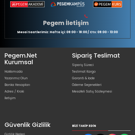
Pegem İletişim
Mesai Saatlerimiz: Hafta içi: 09:00 - 18:00 / Cts: 09:00 - 13:00
Pegem.Net
Sipariş Teslimat
Kurumsal
Sipariş Süreci
Hakkımızda
Teslimat Kargo
Yazarımız Olun
Garanti & İade
Banka Hesapları
Ödeme Seçenekleri
Adres / Kroki
Mesafeli Satış Sözleşmesi
İletişim
Güvenlik Gizlilik
BIZI TAKIP EDIN
Gizlilik İlkeleri