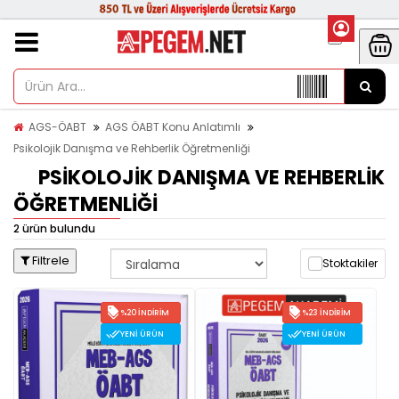
AGS-ÖABT
AGS ÖABT Konu Anlatımlı
Psikolojik Danışma ve Rehberlik Öğretmenliği
PSIKOLOJIK DANIŞMA VE REHBERLIK
ÖĞRETMENLIĞI
2 ürün bulundu
Filtrele
Stoktakiler
%20 İNDIRIM
%23 İNDIRIM
YENI ÜRÜN
YENI ÜRÜN