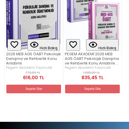
Hızlı Bakış
Hızlı Bakış
2026 MEB AGS ÖABT Psikolojik
PEGEM AKADEMİ 2026 MEB
Danışma ve Rehberlik Konu
AGS ÖABT Psikolojik Danışma
Anlatımlı
ve Rehberlik Konu Anlatımlı +
Pegem Akademi Yayıncılık
2026 MEB AGS ÖABT Psikolojik
Pegem Akademi Yayıncılık
Danışma ve Rehberlik
770,00 TL
1.085,00 TL
616,00 TL
Tamamı Çözümlü Soru
835,45 TL
Bankası Seti (2.Kitap)
Sepete Ekle
Sepete Ekle