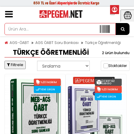
AGS-ÖABT
AGS ÖABT Soru Bankası
Türkçe Öğretmenliği
TÜRKÇE ÖĞRETMENLIĞI
2 ürün bulundu
Filtrele
Stoktakiler
ÜCRETSIZ
%20 İNDIRIM
KARGO
YENI ÜRÜN
%23 İNDIRIM
YENI ÜRÜN