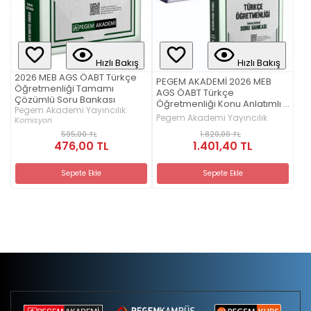
Hızlı Bakış
Hızlı Bakış
2026 MEB AGS ÖABT Türkçe
PEGEM AKADEMİ 2026 MEB
Öğretmenliği Tamamı
AGS ÖABT Türkçe
Çözümlü Soru Bankası
Öğretmenliği Konu Anlatımlı +
Pegem Akademi Yayıncılık
2026 MEB AGS ÖABT Türkçe
Pegem Akademi Yayıncılık
Komisyon
Öğretmenliği Tamamı
1.820,00 TL
595,00 TL
Çözümlü Soru Bankası Seti
1.401,40 TL
476,00 TL
(2.Kitap)
Sepete Ekle
Sepete Ekle