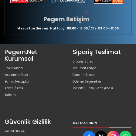
Pegem İletişim
Mesai Saatlerimiz: Hafta içi: 09:00 - 18:00 / Cts: 09:00 - 13:00
Pegem.Net
Sipariş Teslimat
Kurumsal
Sipariş Süreci
Hakkımızda
Teslimat Kargo
Yazarımız Olun
Garanti & İade
Banka Hesapları
Ödeme Seçenekleri
Adres / Kroki
Mesafeli Satış Sözleşmesi
İletişim
Güvenlik Gizlilik
BIZI TAKIP EDIN
Gizlilik İlkeleri