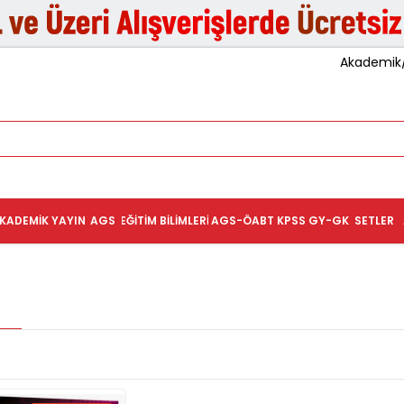
Akademik/K
KADEMIK YAYIN
AGS
EĞITIM BILIMLERI
AGS-ÖABT
KPSS GY-GK
SETLER