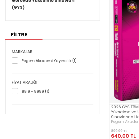
Görevde Yükselme Sınavları
(GYS)
FİLTRE
MARKALAR
Pegem Akademi Yayıncılık (1)
FIYAT ARALIĞI
99.9 - 9999 (1)
2026 GYS TB
Yükselme ve Ü
Sınavlarına Ha
Soru Bankası 
Pegem Akademi
Ortak Konular
800,00 TL
640,00 TL