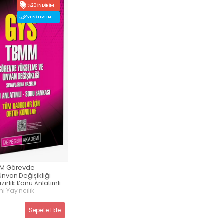
%20 İNDIRIM
YENI ÜRÜN
MM Görevde
nvan Değişikliği
zırlık Konu Anlatımlı
- Tüm Kadrolar İçin
 Yayıncılık
Sepete Ekle