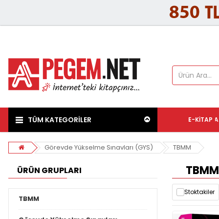
TÜM KATEGORİLER
E-KITAP
A
Görevde Yükselme Sınavları (GYS)
TBMM
TBMM
ÜRÜN GRUPLARI
Stoktakiler
TBMM