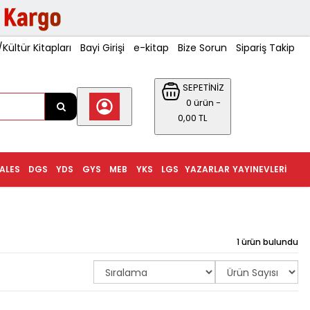
ültür Kitapları
Bayi Girişi
e-kitap
Bize Sorun
Sipariş Takip
SEPETİNİZ
0 ürün -
0,00 TL
ALES
DGS
YDS
GYS
MEB
YKS
LGS
YAZARLAR
YAYINEVLERI
1 ürün bulundu