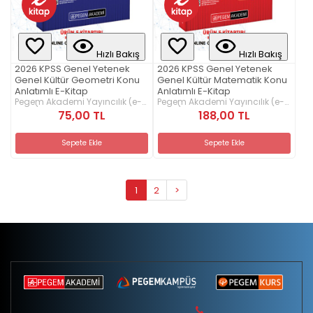
Hızlı Bakış
Hızlı Bakış
2026 KPSS Genel Yetenek
2026 KPSS Genel Yetenek
Genel Kültür Geometri Konu
Genel Kültür Matematik Konu
Anlatımlı E-Kitap
Anlatımlı E-Kitap
Pegem Akademi Yayıncılık (e-
Pegem Akademi Yayıncılık (e-
kitap)
kitap)
75,00 TL
188,00 TL
Sepete Ekle
Sepete Ekle
1
2
>