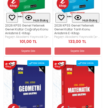
Hızlı Bakış
Hızlı Bakış
2026 KPSS Genel Yetenek
2026 KPSS Genel Yetenek
Genel Kültür Coğrafya Konu
Genel Kültür Tarih Konu
Anlatımlı E-Kitap
Anlatımlı E-Kitap
Pegem Akademi Yayıncılık (e-
Pegem Akademi Yayıncılık (e-
kitap)
kitap)
101,00 TL
133,00 TL
Sepete Ekle
Sepete Ekle
YENI ÜRÜN
YENI ÜRÜN