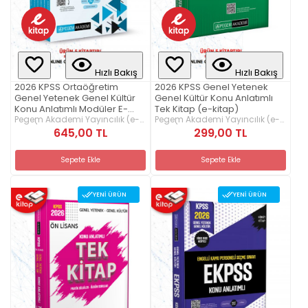
Hızlı Bakış
Hızlı Bakış
2026 KPSS Ortaöğretim
2026 KPSS Genel Yetenek
Genel Yetenek Genel Kültür
Genel Kültür Konu Anlatımlı
Konu Anlatımlı Modüler E-
Tek Kitap (e-kitap)
Kitap Seti
Pegem Akademi Yayıncılık (e-
Pegem Akademi Yayıncılık (e-
kitap)
kitap)
645,00 TL
299,00 TL
Sepete Ekle
Sepete Ekle
YENI ÜRÜN
YENI ÜRÜN