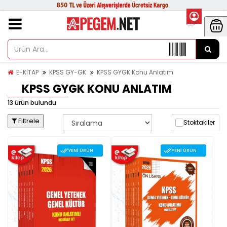
E-KİTAP
KPSS GY-GK
KPSS GYGK Konu Anlatım
KPSS GYGK KONU ANLATIM
13 ürün bulundu
Filtrele
Stoktakiler
YENI ÜRÜN
YENI ÜRÜN