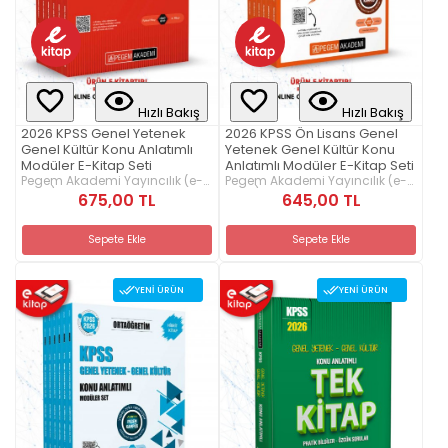
Hızlı Bakış
Hızlı Bakış
2026 KPSS Genel Yetenek
2026 KPSS Ön Lisans Genel
Genel Kültür Konu Anlatımlı
Yetenek Genel Kültür Konu
Modüler E-Kitap Seti
Anlatımlı Modüler E-Kitap Seti
Pegem Akademi Yayıncılık (e-
Pegem Akademi Yayıncılık (e-
kitap)
kitap)
675,00 TL
645,00 TL
Sepete Ekle
Sepete Ekle
YENI ÜRÜN
YENI ÜRÜN