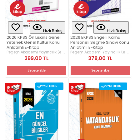
Hızlı Bakış
Hızlı Bakış
2026 KPSS Ön Lisans Genel
2026 EKPSS Engelli Kamu
Yetenek Genel Kültür Konu
Personeli Seçme Sınavı Konu
Anlatımlı E-Kitap
Anlatımlı E-Kitap
Pegem Akademi Yayıncılık (e-
Pegem Akademi Yayıncılık (e-
kitap)
kitap)
299,00 TL
378,00 TL
Sepete Ekle
Sepete Ekle
YENI ÜRÜN
YENI ÜRÜN