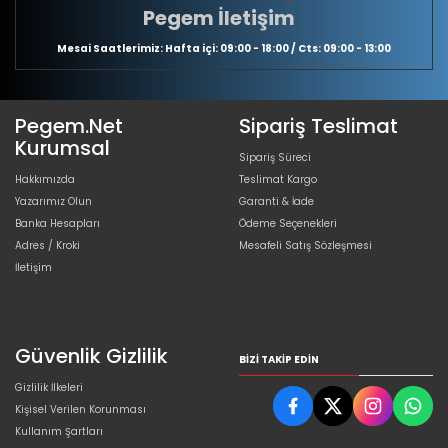
Pegem İletişim
Mesai Saatlerimiz: Hafta içi: 09:00 - 18:00 / Cts: 09:00 - 13:00
Pegem.Net
Sipariş Teslimat
Kurumsal
Sipariş Süreci
Hakkımızda
Teslimat Kargo
Yazarımız Olun
Garanti & İade
Banka Hesapları
Ödeme Seçenekleri
Adres / Kroki
Mesafeli Satış Sözleşmesi
İletişim
Güvenlik Gizlilik
BIZI TAKIP EDIN
Gizlilik İlkeleri
Kişisel Verilen Korunması
Kullanım Şartları