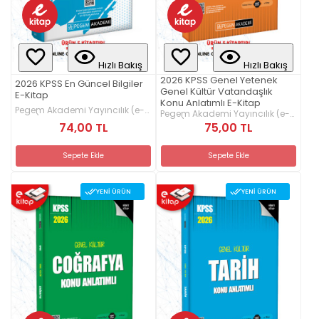
Hızlı Bakış
Hızlı Bakış
2026 KPSS Genel Yetenek
2026 KPSS En Güncel Bilgiler
Genel Kültür Vatandaşlık
E-Kitap
Konu Anlatımlı E-Kitap
Pegem Akademi Yayıncılık (e-
Pegem Akademi Yayıncılık (e-
kitap)
kitap)
74,00 TL
75,00 TL
Sepete Ekle
Sepete Ekle
YENI ÜRÜN
YENI ÜRÜN