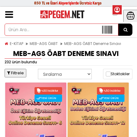
E-KİTAP
MEB-AGS ÖABT
MEB-AGS ÖABT Deneme Sınavı
MEB-AGS ÖABT DENEME SINAVI
232 ürün bulundu
Filtrele
Stoktakiler
%50 İNDIRIM
%50 İNDIRIM
YENI ÜRÜN
YENI ÜRÜN