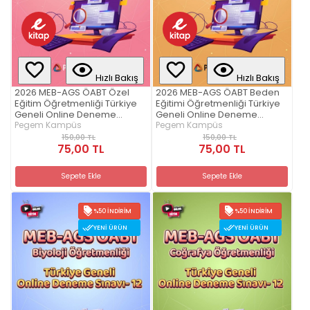
Hızlı Bakış
Hızlı Bakış
2026 MEB-AGS ÖABT Özel
2026 MEB-AGS ÖABT Beden
Eğitim Öğretmenliği Türkiye
Eğitimi Öğretmenliği Türkiye
Geneli Online Deneme
Geneli Online Deneme
Sınavı-6
Pegem Kampüs
Sınavı-12
Pegem Kampüs
150,00 TL
150,00 TL
75,00 TL
75,00 TL
Sepete Ekle
Sepete Ekle
%50 İNDIRIM
%50 İNDIRIM
YENI ÜRÜN
YENI ÜRÜN