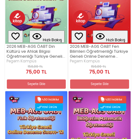
Hızlı Bakış
Hızlı Bakış
2026 MEB-AGS ÖABT Din
2026 MEB-AGS ÖABT Fen
Kültürü ve Ahlak Bilgisi
Bilimleri Öğretmenliği Türkiye
Öğretmenliği Türkiye Geneli
Geneli Online Deneme
Online Deneme Sınavı-12
Pegem Kampüs
Sınavı-12
Pegem Kampüs
150,00 TL
150,00 TL
75,00 TL
75,00 TL
Sepete Ekle
Sepete Ekle
%50 İNDIRIM
%50 İNDIRIM
YENI ÜRÜN
YENI ÜRÜN