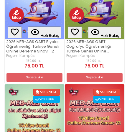
Hızlı Bakış
Hızlı Bakış
2026 MEB-AGS ÖABT Biyoloji
2026 MEB-AGS ÖABT
Öğretmenliği Türkiye Geneli
Coğrafya Öğretmenliği
Online Deneme Sınavı-12
Türkiye Geneli Online
Pegem Kampüs
Deneme Sınavı-12
Pegem Kampüs
150,00 TL
150,00 TL
75,00 TL
75,00 TL
Sepete Ekle
Sepete Ekle
%50 İNDIRIM
%50 İNDIRIM
YENI ÜRÜN
YENI ÜRÜN