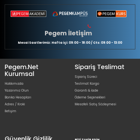
Pegem İletişim
Mesai Saatlerimiz: Hafta içi: 09:00 - 18:00 / Cts: 09:00 - 13:00
Pegem.Net
Sipariş Teslimat
Kurumsal
Sipariş Süreci
Hakkımızda
Teslimat Kargo
Yazarımız Olun
Garanti & İade
Banka Hesapları
Ödeme Seçenekleri
Adres / Kroki
Mesafeli Satış Sözleşmesi
İletişim
Güvenlik Gizlilik
BIZI TAKIP EDIN