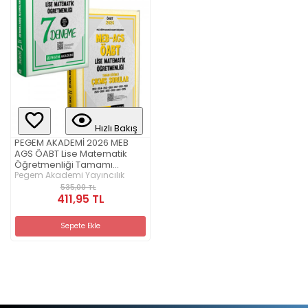
Hızlı Bakış
PEGEM AKADEMİ 2026 MEB
AGS ÖABT Lise Matematik
Öğretmenliği Tamamı
Çözümlü 7 Deneme + 2026
Pegem Akademi Yayıncılık
MEB AGS ÖABT Lise
535,00 TL
Matematik Öğretmenliği
411,95 TL
Tamamı Çözümlü Çıkmış
Sorular Seti (2.Kitap)
Sepete Ekle