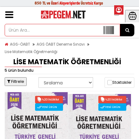
AGS-ÖABT
AGS ÖABT Deneme Sınavı
Lise Matematik Öğretmenliği
LISE MATEMATIK ÖĞRETMENLIĞI
5 ürün bulundu
Filtrele
Stoktakiler
%20 İNDIRIM
%20 İNDIRIM
YENI ÜRÜN
YENI ÜRÜN