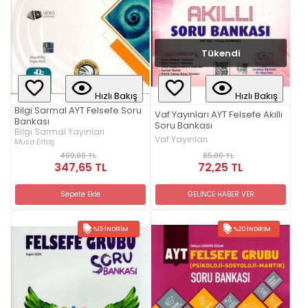
Tükendi
Hızlı Bakış
Hızlı Bakış
Bilgi Sarmal AYT Felsefe Soru
Vaf Yayınları AYT Felsefe Akıllı
Bankası
Soru Bankası
Bilgi Sarmal Yayınları
Vaf Yayınları
Musa Ertaş
85,00 TL
409,00 TL
72,25 TL
347,65 TL
GELİNCE HABER VER
Sepete Ekle
%15 İNDIRIM
%20 İNDIRIM