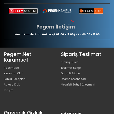
Pegem İletişim
Mesai Saatlerimiz: Hafta içi: 09:00 - 18:00 / Cts: 09:00 - 13:00
Pegem.Net
Sipariş Teslimat
Kurumsal
Sipariş Süreci
Hakkımızda
Teslimat Kargo
Yazarımız Olun
Garanti & İade
Banka Hesapları
Ödeme Seçenekleri
Adres / Kroki
Mesafeli Satış Sözleşmesi
İletişim
Güvenlik Gizlilik
BIZI TAKIP EDIN