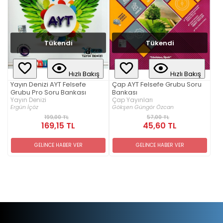
Tükendi
Tükendi
Hızlı Bakış
Hızlı Bakış
Yayın Denizi AYT Felsefe
Çap AYT Felsefe Grubu Soru
Grubu Pro Soru Bankası
Bankası
Yayın Denizi
Çap Yayınları
Ergün İçöz
Gökşen Güngör Özcan
199,00 TL
57,00 TL
169,15 TL
45,60 TL
GELİNCE HABER VER
GELİNCE HABER VER