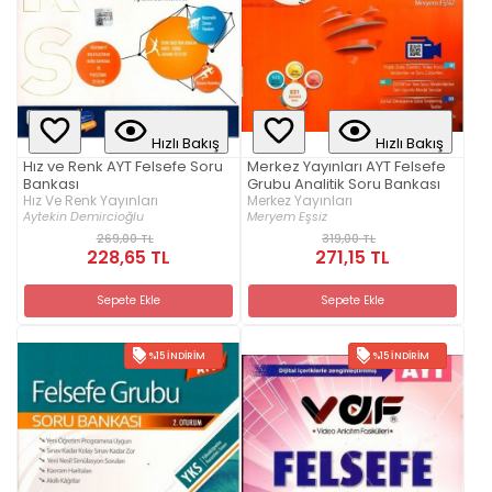
Hızlı Bakış
Hızlı Bakış
Hız ve Renk AYT Felsefe Soru
Merkez Yayınları AYT Felsefe
Bankası
Grubu Analitik Soru Bankası
Hız Ve Renk Yayınları
Merkez Yayınları
Aytekin Demircioğlu
Meryem Eşsiz
269,00 TL
319,00 TL
228,65 TL
271,15 TL
Sepete Ekle
Sepete Ekle
%15 İNDIRIM
%15 İNDIRIM