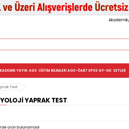
Akademik/K
KADEMIK YAYIN
AGS
EĞITIM BILIMLERI
AGS-ÖABT
KPSS GY-GK
SETLER
aprak Test
IYOLOJI YAPRAK TEST
terde ürün bulunamadı