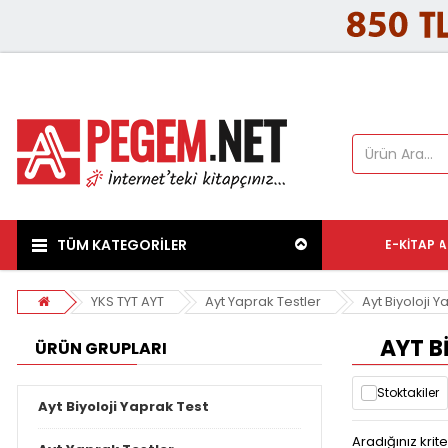
TÜM KATEGORİLER
E-KITAP
A
YKS TYT AYT
Ayt Yaprak Testler
Ayt Biyoloji Y
AYT B
ÜRÜN GRUPLARI
Stoktakiler
Ayt Biyoloji Yaprak Test
Aradığınız kri