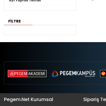
Ayt Yaprak Testler
FİLTRE
Pegem.Net Kurumsal
Sipariş T