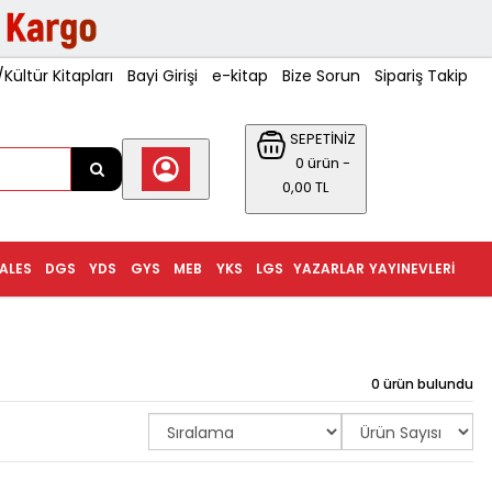
ültür Kitapları
Bayi Girişi
e-kitap
Bize Sorun
Sipariş Takip
SEPETİNİZ
0 ürün -
0,00 TL
ALES
DGS
YDS
GYS
MEB
YKS
LGS
YAZARLAR
YAYINEVLERI
0 ürün bulundu