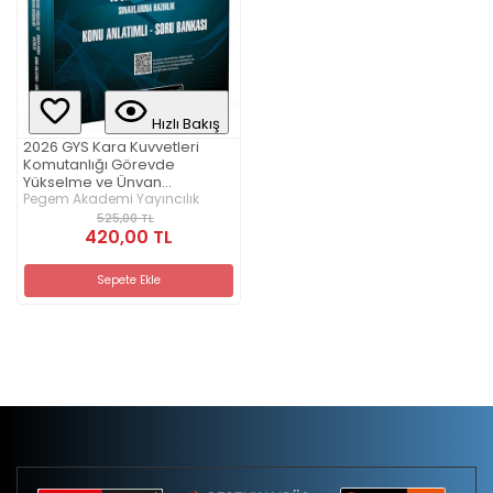
Hızlı Bakış
2026 GYS Kara Kuvvetleri
Komutanlığı Görevde
Yükselme ve Ünvan
Değişikliği Konu Anlatımlı Soru
Pegem Akademi Yayıncılık
Bankası
525,00 TL
420,00 TL
Sepete Ekle