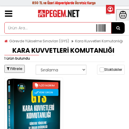
Görevde Yükselme Sınavları (GYS)
Kara Kuvvetleri Komutanlığı
KARA KUVVETLERI KOMUTANLIĞI
1 ürün bulundu
Filtrele
Stoktakiler
%20 İNDIRIM
YENI ÜRÜN