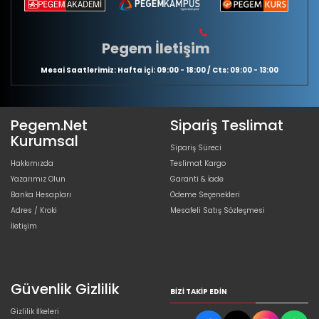
Pegem İletişim
Mesai Saatlerimiz: Hafta içi: 09:00 - 18:00 / Cts: 09:00 - 13:00
Pegem.Net
Sipariş Teslimat
Kurumsal
Sipariş Süreci
Hakkımızda
Teslimat Kargo
Yazarımız Olun
Garanti & İade
Banka Hesapları
Ödeme Seçenekleri
Adres / Kroki
Mesafeli Satış Sözleşmesi
İletişim
Güvenlik Gizlilik
BIZI TAKIP EDIN
Gizlilik İlkeleri