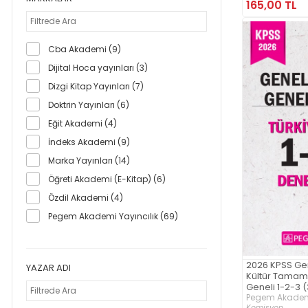
165,00 TL
Cba Akademi (9)
Dijital Hoca yayınları (3)
Dizgi Kitap Yayınları (7)
Doktrin Yayınları (6)
Eğit Akademi (4)
İndeks Akademi (9)
Marka Yayınları (14)
Öğreti Akademi (E-Kitap) (6)
Özdil Akademi (4)
Pegem Akademi Yayıncılık (69)
Pegem Akademi Yayıncılık (e-
kitap) (1)
2026 KPSS Ge
YAZAR ADI
Retro Yayıncılık (7)
Kültür Tamam
Geneli 1-2-3 
Saydam Yayınları (4)
Pegem Akademi
Yönerge Yayınları (9)
Komisyon