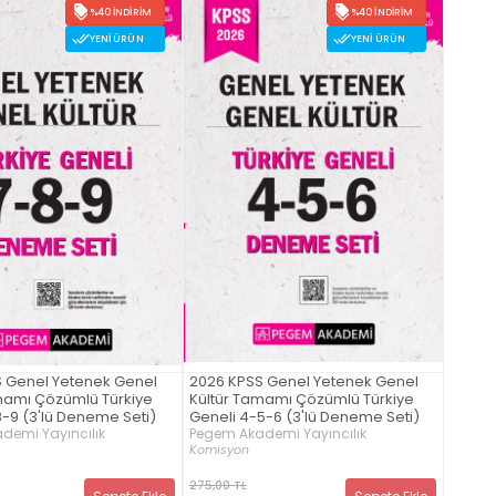
%40 İNDIRIM
%40 İNDIRIM
YENI ÜRÜN
YENI ÜRÜN
 Genel Yetenek Genel
2026 KPSS Genel Yetenek Genel
mamı Çözümlü Türkiye
Kültür Tamamı Çözümlü Türkiye
8-9 (3'lü Deneme Seti)
Geneli 4-5-6 (3'lü Deneme Seti)
demi Yayıncılık
Pegem Akademi Yayıncılık
Komisyon
275,00 TL