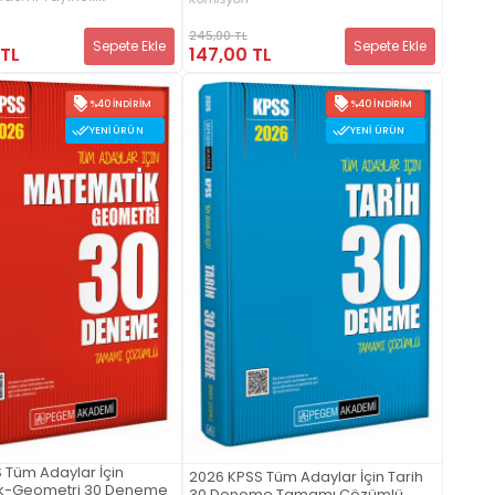
mamı Çözümlü 5
ti (7.Kitap)
245,00 TL
Sepete Ekle
Sepete Ekle
 TL
147,00 TL
%40 İNDIRIM
%40 İNDIRIM
YENI ÜRÜN
YENI ÜRÜN
 Tüm Adaylar İçin
2026 KPSS Tüm Adaylar İçin Tarih
k-Geometri 30 Deneme
30 Deneme Tamamı Çözümlü