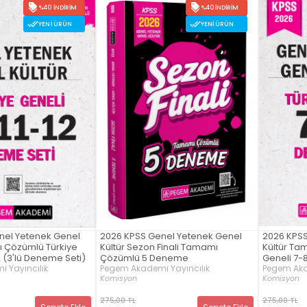
%40 İNDIRIM
%40 İNDIRIM
YENI ÜRÜN
YENI ÜRÜN
nel Yetenek Genel
2026 KPSS Genel Yetenek Genel
2026 KPSS
ı Çözümlü Türkiye
Kültür Sezon Finali Tamamı
Kültür Ta
2 (3'lü Deneme Seti)
Çözümlü 5 Deneme
Geneli 7-
 Yayıncılık
Pegem Akademi Yayıncılık
Pegem Aka
Komisyon
Komisyon
275,00 TL
275,00 TL