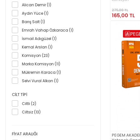
Alican Demir (1)
275,00 TL
Aydın Yüce (1)
165,00 TL
Barış Salt (1)
Emrah Vahap Özkaraca (1)
İsmail Adıgüzel (1)
Kemal Arslan (1)
Komisyon (23)
Marka Komisyon (11)
Mükremin Karaca (1)
Selvi Vural Alkan (1)
Taşkıner Yalman (1)
CILT TIPI
Umut Cihan Arslan (1)
Ciltli (2)
Yasin Kara (1)
Ciltsiz (13)
FIYAT ARALIĞI
PEGEM AKADEM