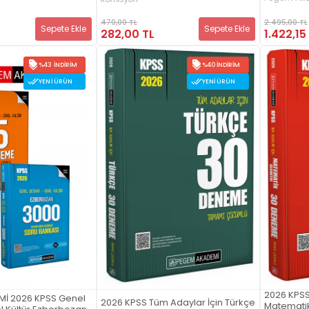
Kültür Ta
Deneme Se
2.495,00 TL
470,00 TL
Sepete Ekle
Sepete Ekle
1.422,15
282,00 TL
%43 İNDIRIM
%40 İNDIRIM
YENI ÜRÜN
YENI ÜRÜN
2026 KPSS
İ 2026 KPSS Genel
2026 KPSS Tüm Adaylar İçin Türkçe
Matemati