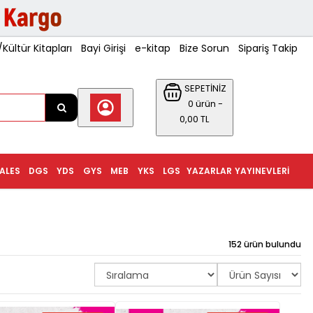
ültür Kitapları
Bayi Girişi
e-kitap
Bize Sorun
Sipariş Takip
SEPETİNİZ
0 ürün -
0,00 TL
ALES
DGS
YDS
GYS
MEB
YKS
LGS
YAZARLAR
YAYINEVLERI
152 ürün bulundu