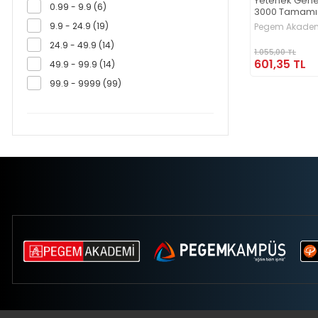
Yetenek Gene
0.99 - 9.9 (6)
3000 Tamamı
Soru Bankası
9.9 - 24.9 (19)
Pegem Akademi
Yetenek Gene
Çözümlü 5 De
24.9 - 49.9 (14)
1.055,00 TL
601,35 TL
49.9 - 99.9 (14)
99.9 - 9999 (99)