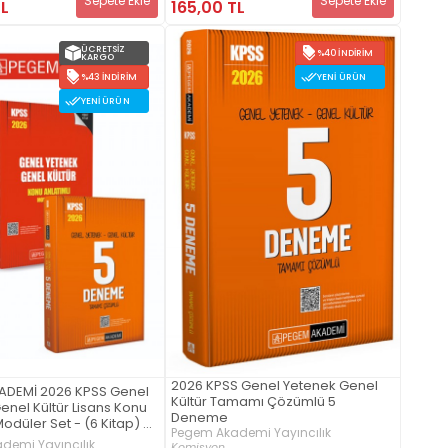
Sepete Ekle
Sepete Ekle
TL
165,00 TL
ÜCRETSIZ
%40 İNDIRIM
KARGO
%43 İNDIRIM
YENI ÜRÜN
YENI ÜRÜN
2026 KPSS Genel Yetenek Genel
ADEMİ 2026 KPSS Genel
Kültür Tamamı Çözümlü 5
enel Kültür Lisans Konu
Deneme
Modüler Set - (6 Kitap) +
Pegem Akademi Yayıncılık
 Genel Yetenek Genel
demi Yayıncılık
Komisyon