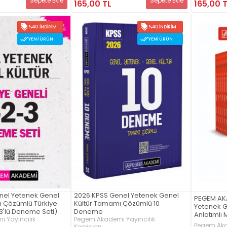
Sepete Ekle
Sepete Ekle
165,00 TL
165,00 
%40 İNDIRIM
%40 İNDIRIM
YENI ÜRÜN
YENI ÜRÜN
nel Yetenek Genel
2026 KPSS Genel Yetenek Genel
PEGEM AK
ı Çözümlü Türkiye
Kültür Tamamı Çözümlü 10
Yetenek G
(3'lü Deneme Seti)
Deneme
Anlatımlı 
 Yayıncılık
Pegem Akademi Yayıncılık
2026 KPSS
Pegem Aka
Komisyon