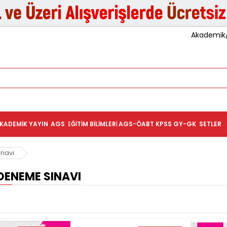
Akademik/K
KADEMIK YAYIN
AGS
EĞITIM BILIMLERI
AGS-ÖABT
KPSS GY-GK
SETLER
navı
DENEME SINAVI