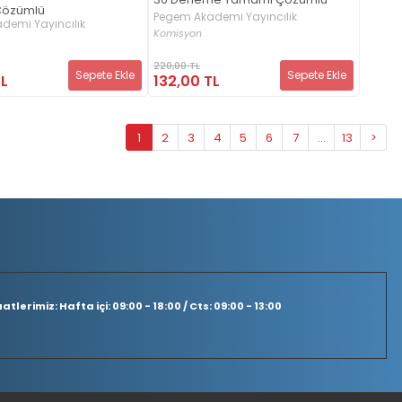
Çözümlü
Pegem Akademi Yayıncılık
demi Yayıncılık
Komisyon
220,00 TL
Sepete Ekle
Sepete Ekle
TL
132,00 TL
1
2
3
4
5
6
7
...
13
>
tlerimiz: Hafta içi: 09:00 - 18:00 / Cts: 09:00 - 13:00