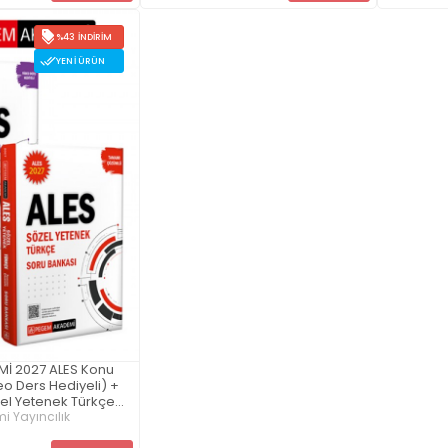
%43 İNDIRIM
YENI ÜRÜN
İ 2027 ALES Konu
eo Ders Hediyeli) +
el Yetenek Türkçe
lü Soru Bankası
 Yayıncılık