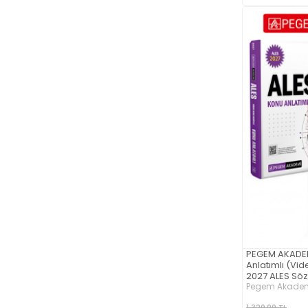
PEGEM AKADEM
Anlatımlı (Vid
2027 ALES Söz
Tamamı Çözüm
Pegem Akademi
Seti (2.Kitap)
1.320,00 TL