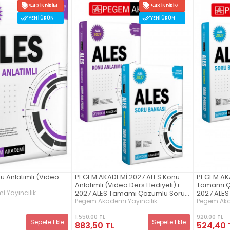
%40 İNDIRIM
%43 İNDIRIM
YENI ÜRÜN
YENI ÜRÜN
u Anlatımlı (Video
PEGEM AKADEMİ 2027 ALES Konu
PEGEM AK
)
Anlatımlı (Video Ders Hediyeli)+
Tamamı Ç
 Yayıncılık
2027 ALES Tamamı Çözümlü Soru
2027 ALES
Bankası Seti (2.Kitap)
Tamamı Ç
Pegem Akademi Yayıncılık
Pegem Aka
Seti (2.Kit
1.550,00 TL
920,00 TL
Sepete Ekle
Sepete Ekle
883,50 TL
524,40 