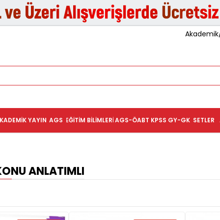
Akademik/K
KADEMIK YAYIN
AGS
EĞITIM BILIMLERI
AGS-ÖABT
KPSS GY-GK
SETLER
KONU ANLATIMLI