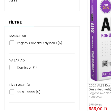
ALES
FİLTRE
MARKALAR
Pegem Akademi Yayıncılık (5)
YAZAR ADI
Komisyon (1)
FIYAT ARALIĞI
2027 ALES Kon
Ders Hediyeli
99.9 - 9999 (5)
Pegem Akademi
Komisyon
975,00 TL
585,00 TL