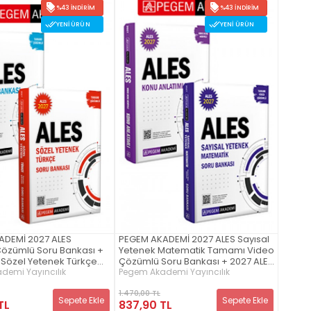
%43 İNDIRIM
%43 İNDIRIM
YENI ÜRÜN
YENI ÜRÜN
ADEMİ 2027 ALES
PEGEM AKADEMİ 2027 ALES Sayısal
özümlü Soru Bankası +
Yetenek Matematik Tamamı Video
 Sözel Yetenek Türkçe
Çözümlü Soru Bankası + 2027 ALES
özümlü Soru Bankası
Konu Anlatımlı (Video Ders
demi Yayıncılık
Pegem Akademi Yayıncılık
ap)
Hediyeli) Seti (2.Kitap)
1.470,00 TL
Sepete Ekle
Sepete Ekle
TL
837,90 TL