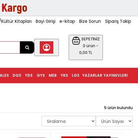
ültür Kitapları
Bayi Girişi
e-kitap
Bize Sorun
Sipariş Takip
SEPETİNİZ
0 ürün -
0,00 TL
ALES
DGS
YDS
GYS
MEB
YKS
LGS
YAZARLAR
YAYINEVLERI
5 ürün bulundu