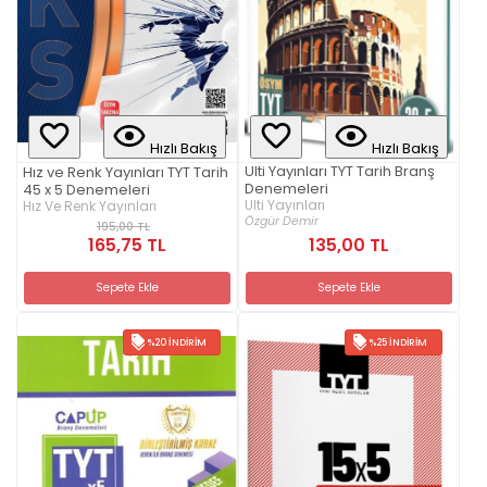
Hızlı Bakış
Hızlı Bakış
Ulti Yayınları TYT Tarih Branş
Hız ve Renk Yayınları TYT Tarih
Denemeleri
45 x 5 Denemeleri
Ulti Yayınları
Hız Ve Renk Yayınları
Özgür Demir
195,00 TL
165,75 TL
135,00 TL
Sepete Ekle
Sepete Ekle
%20 İNDIRIM
%25 İNDIRIM