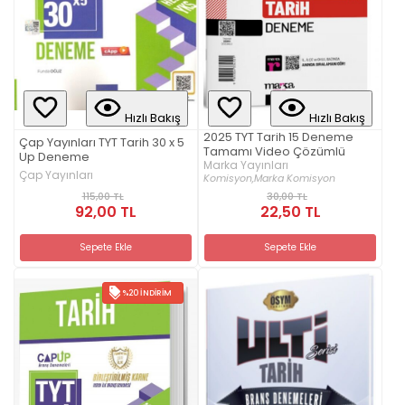
Hızlı Bakış
Hızlı Bakış
2025 TYT Tarih 15 Deneme
Çap Yayınları TYT Tarih 30 x 5
Tamamı Video Çözümlü
Up Deneme
Marka Yayınları
Çap Yayınları
Komisyon,
Marka Komisyon
115,00 TL
30,00 TL
92,00 TL
22,50 TL
Sepete Ekle
Sepete Ekle
%20 İNDIRIM