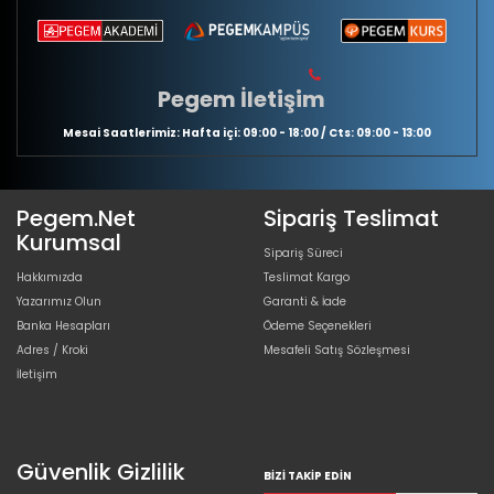
Pegem İletişim
Mesai Saatlerimiz: Hafta içi: 09:00 - 18:00 / Cts: 09:00 - 13:00
Pegem.Net
Sipariş Teslimat
Kurumsal
Sipariş Süreci
Hakkımızda
Teslimat Kargo
Yazarımız Olun
Garanti & İade
Banka Hesapları
Ödeme Seçenekleri
Adres / Kroki
Mesafeli Satış Sözleşmesi
İletişim
Güvenlik Gizlilik
BIZI TAKIP EDIN