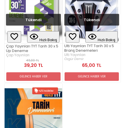
Tükendi
Tükendi
Hızlı Bakış
Hızlı Bakış
Ulti Yayınları TYT Tarih 30 x 5
Çap Yayınları TYT Tarih 30 x 5
Branş Denemeleri
Up Deneme
Ulti Yayınları
Çap Yayınları
Özgür Demir
49,00 TL
39,20 TL
65,00 TL
GELİNCE HABER VER
GELİNCE HABER VER
%15 İNDIRIM