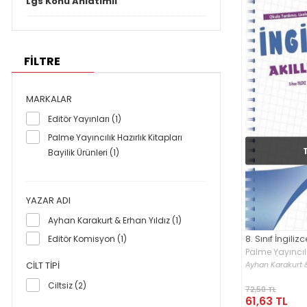
Lgs Konu Anlatımlı
FİLTRE
MARKALAR
Editör Yayınları (1)
Palme Yayıncılık Hazırlık Kitapları
Bayilik Ürünleri (1)
YAZAR ADI
Ayhan Karakurt & Erhan Yıldız (1)
8. Sınıf İngiliz
Editör Komisyon (1)
Palme Yayıncılık
Bayilik Ürünleri
Ayhan Karakurt &
CILT TIPI
Ciltsiz (2)
72,50 TL
61,63 TL