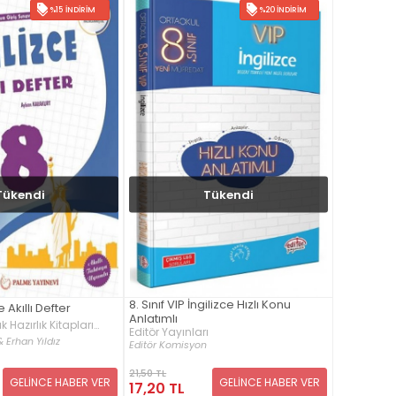
%15 İNDIRIM
%20 İNDIRIM
Tükendi
Tükendi
8. Sınıf VIP İngilizce Hızlı Konu
ce Akıllı Defter
Anlatımlı
 Hazırlık Kitapları
Editör Yayınları
 Erhan Yıldız
Editör Komisyon
21,50 TL
GELİNCE HABER VER
GELİNCE HABER VER
17,20 TL