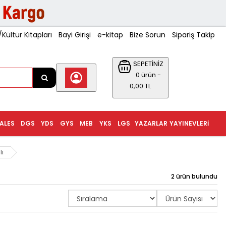
ültür Kitapları
Bayi Girişi
e-kitap
Bize Sorun
Sipariş Takip
SEPETİNİZ
0 ürün -
0,00 TL
ALES
DGS
YDS
GYS
MEB
YKS
LGS
YAZARLAR
YAYINEVLERI
lı
2 ürün bulundu