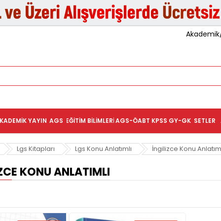
Akademik/K
KADEMIK YAYIN
AGS
EĞITIM BILIMLERI
AGS-ÖABT
KPSS GY-GK
SETLER
Lgs Kitapları
Lgs Konu Anlatımlı
İngilizce Konu Anlatım
IZCE KONU ANLATIMLI