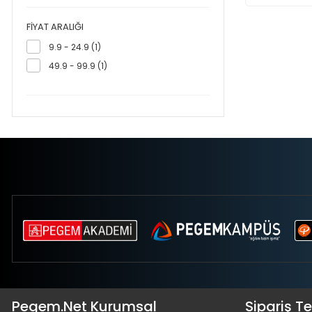
FIYAT ARALIĞI
9.9 - 24.9 (1)
49.9 - 99.9 (1)
Pegem.Net Kurumsal
Sipariş T