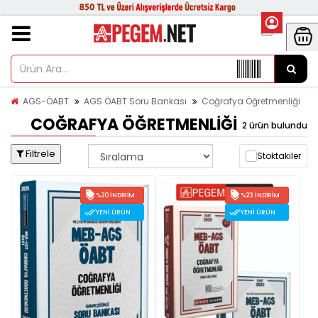
AGS-ÖABT
AGS ÖABT Soru Bankası
Coğrafya Öğretmenliği
COĞRAFYA ÖĞRETMENLIĞI
2 ürün bulundu
Filtrele
Stoktakiler
%20 İNDIRIM
%23 İNDIRIM
YENI ÜRÜN
YENI ÜRÜN