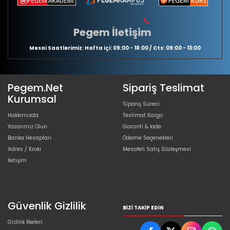
Pegem İletişim
Mesai Saatlerimiz: Hafta içi: 09:00 - 18:00 / Cts: 09:00 - 13:00
Pegem.Net
Sipariş Teslimat
Kurumsal
Sipariş Süreci
Hakkımızda
Teslimat Kargo
Yazarımız Olun
Garanti & İade
Banka Hesapları
Ödeme Seçenekleri
Adres / Kroki
Mesafeli Satış Sözleşmesi
İletişim
Güvenlik Gizlilik
BIZI TAKIP EDIN
Gizlilik İlkeleri