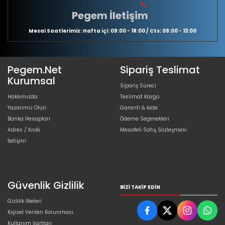
Pegem İletişim
Mesai Saatlerimiz: Hafta içi: 09:00 - 18:00 / Cts: 09:00 - 13:00
Pegem.Net
Sipariş Teslimat
Kurumsal
Sipariş Süreci
Hakkımızda
Teslimat Kargo
Yazarımız Olun
Garanti & İade
Banka Hesapları
Ödeme Seçenekleri
Adres / Kroki
Mesafeli Satış Sözleşmesi
İletişim
Güvenlik Gizlilik
BIZI TAKIP EDIN
Gizlilik İlkeleri
Kişisel Verilen Korunması
Kullanım Şartları