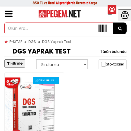
E-KİTAP
DGS
DGS Yaprak Test
DGS YAPRAK TEST
1 ürün bulundu
Filtrele
Stoktakiler
YENI ÜRÜN