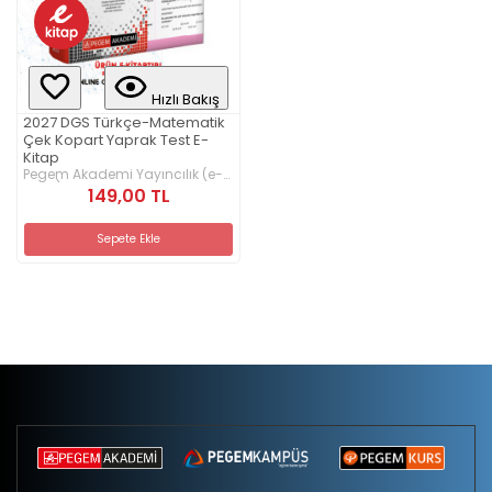
Hızlı Bakış
2027 DGS Türkçe-Matematik
Çek Kopart Yaprak Test E-
Kitap
Pegem Akademi Yayıncılık (e-
kitap)
149,00 TL
Sepete Ekle