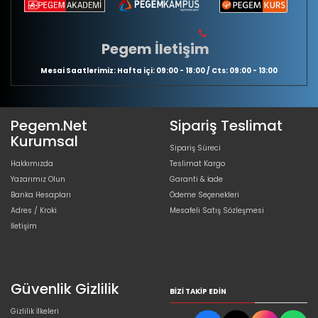
Pegem İletişim
Mesai Saatlerimiz: Hafta içi: 09:00 - 18:00 / Cts: 09:00 - 13:00
Pegem.Net
Sipariş Teslimat
Kurumsal
Sipariş Süreci
Hakkımızda
Teslimat Kargo
Yazarımız Olun
Garanti & İade
Banka Hesapları
Ödeme Seçenekleri
Adres / Kroki
Mesafeli Satış Sözleşmesi
İletişim
Güvenlik Gizlilik
BIZI TAKIP EDIN
Gizlilik İlkeleri