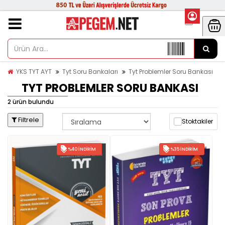
YKS TYT AYT
Tyt Soru Bankaları
Tyt Problemler Soru Bankası
TYT PROBLEMLER SORU BANKASI
2 ürün bulundu
Filtrele
Stoktakiler
%40 İNDIRIM
%35 İNDIRIM