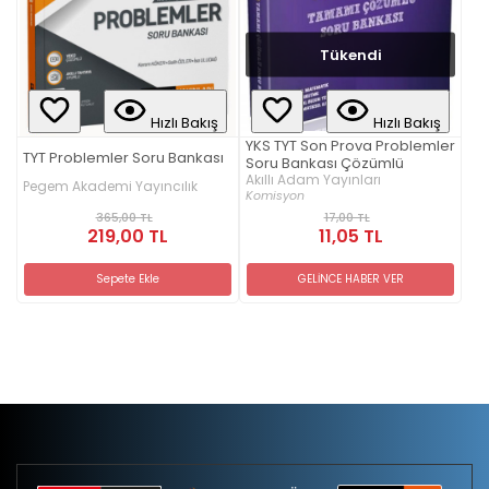
Tükendi
Hızlı Bakış
Hızlı Bakış
YKS TYT Son Prova Problemler
TYT Problemler Soru Bankası
Soru Bankası Çözümlü
Akıllı Adam Yayınları
Pegem Akademi Yayıncılık
Komisyon
365,00 TL
17,00 TL
219,00 TL
11,05 TL
Sepete Ekle
GELİNCE HABER VER