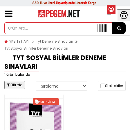
YKS TYT AYT
Tyt Deneme Sınavları
Tyt Sosyal Bilimler Deneme Sınavları
TYT SOSYAL BILIMLER DENEME
SINAVLARI
1 ürün bulundu
Filtrele
Stoktakiler
%25 İNDIRIM