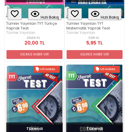
Hızlı Bakış
Hızlı Bakış
Tümler Yayınları TYT Türkçe
Tümler Yayınları TYT
Yaprak Test
Matematik Yaprak Test
Tümler Yayınları
Tümler Yayınları
23,53 TL
7,00 TL
20,00 TL
5,95 TL
GELİNCE HABER VER
GELİNCE HABER VER
%15 İNDIRIM
%15 İNDIRIM
Tükendi
Tükendi