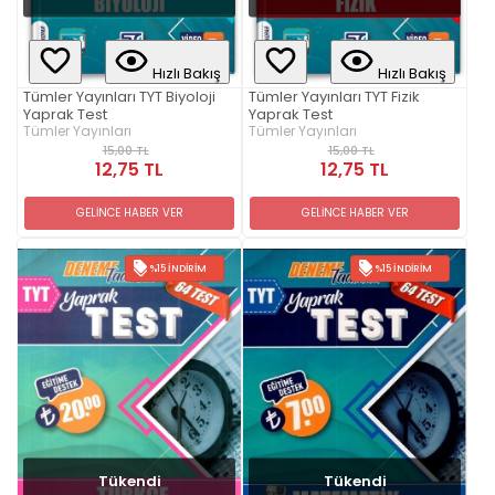
Hızlı Bakış
Hızlı Bakış
Tümler Yayınları TYT Biyoloji
Tümler Yayınları TYT Fizik
Yaprak Test
Yaprak Test
Tümler Yayınları
Tümler Yayınları
15,00 TL
15,00 TL
12,75 TL
12,75 TL
GELİNCE HABER VER
GELİNCE HABER VER
%15 İNDIRIM
%15 İNDIRIM
Tükendi
Tükendi