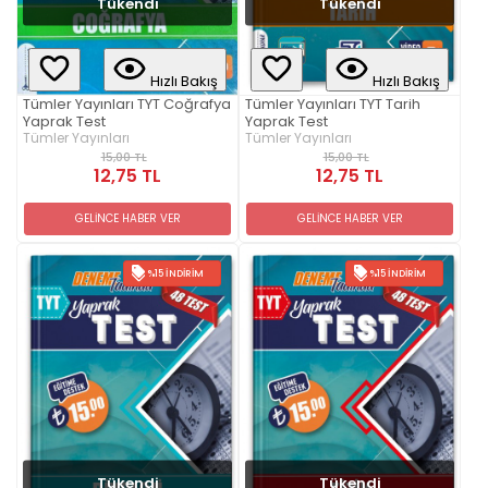
Tükendi
Tükendi
Hızlı Bakış
Hızlı Bakış
Tümler Yayınları TYT Coğrafya
Tümler Yayınları TYT Tarih
Yaprak Test
Yaprak Test
Tümler Yayınları
Tümler Yayınları
15,00 TL
15,00 TL
12,75 TL
12,75 TL
GELİNCE HABER VER
GELİNCE HABER VER
%15 İNDIRIM
%15 İNDIRIM
Tükendi
Tükendi