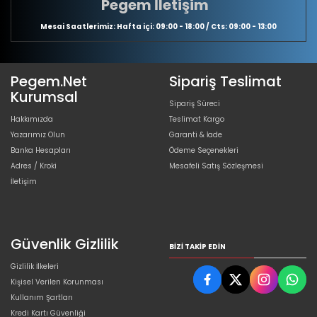
Pegem İletişim
Mesai Saatlerimiz: Hafta içi: 09:00 - 18:00 / Cts: 09:00 - 13:00
Pegem.Net
Sipariş Teslimat
Kurumsal
Sipariş Süreci
Hakkımızda
Teslimat Kargo
Yazarımız Olun
Garanti & İade
Banka Hesapları
Ödeme Seçenekleri
Adres / Kroki
Mesafeli Satış Sözleşmesi
İletişim
Güvenlik Gizlilik
BIZI TAKIP EDIN
Gizlilik İlkeleri
Kişisel Verilen Korunması
Kullanım Şartları
Kredi Kartı Güvenliği