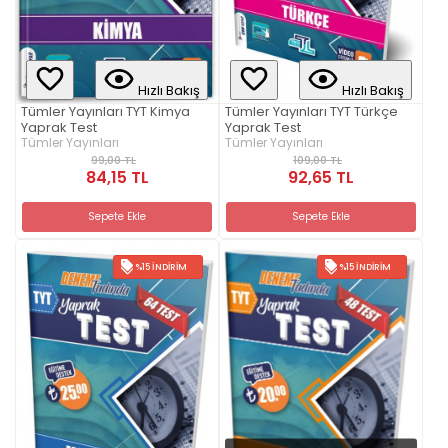
Hızlı Bakış
Hızlı Bakış
Tümler Yayınları TYT Kimya
Tümler Yayınları TYT Türkçe
Yaprak Test
Yaprak Test
Tümler Yayınları
Tümler Yayınları
99,00 TL
109,00 TL
84,15 TL
92,65 TL
Sepete Ekle
Sepete Ekle
%15 İNDIRIM
%15 İNDIRIM