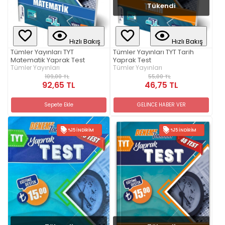
Tükendi
Hızlı Bakış
Hızlı Bakış
Tümler Yayınları TYT
Tümler Yayınları TYT Tarih
Matematik Yaprak Test
Yaprak Test
Tümler Yayınları
Tümler Yayınları
109,00 TL
55,00 TL
92,65 TL
46,75 TL
Sepete Ekle
GELİNCE HABER VER
%15 İNDIRIM
%15 İNDIRIM