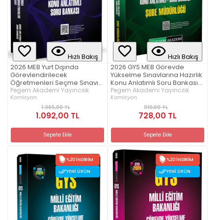
Hızlı Bakış
Hızlı Bakış
2026 MEB Yurt Dışında
2026 GYS MEB Görevde
Görevlendirilecek
Yükselme Sınavlarına Hazırlık
Öğretmenleri Seçme Sınavı
Konu Anlatımlı Soru Bankası
Konu Anlatımlı Soru Bankası
Pegem Akademi Yayıncılık
ŞUBE MÜDÜRLÜĞÜ
Pegem Akademi Yayıncılık
Komisyon
Komisyon
1.365,00 TL
910,00 TL
1.092,00 TL
728,00 TL
Sepete Ekle
Sepete Ekle
%20 İNDIRIM
%20 İNDIRIM
YENI ÜRÜN
YENI ÜRÜN