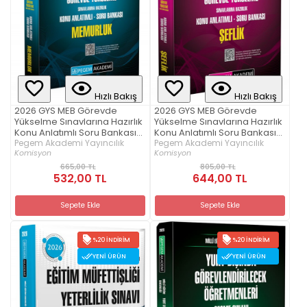
Hızlı Bakış
Hızlı Bakış
2026 GYS MEB Görevde
2026 GYS MEB Görevde
Yükselme Sınavlarına Hazırlık
Yükselme Sınavlarına Hazırlık
Konu Anlatımlı Soru Bankası
Konu Anlatımlı Soru Bankası
MEMURLUK
Pegem Akademi Yayıncılık
ŞEFLİK
Pegem Akademi Yayıncılık
Komisyon
Komisyon
665,00 TL
805,00 TL
532,00 TL
644,00 TL
Sepete Ekle
Sepete Ekle
%20 İNDIRIM
%20 İNDIRIM
YENI ÜRÜN
YENI ÜRÜN