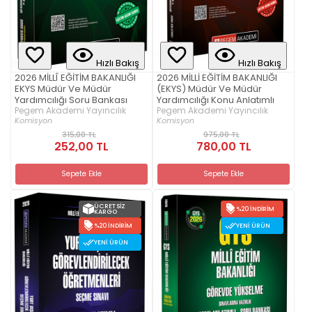
Hızlı Bakış
Hızlı Bakış
2026 MİLLÎ EĞİTİM BAKANLIĞI
2026 MİLLİ EĞİTİM BAKANLIĞI
EKYS Müdür Ve Müdür
(EKYS) Müdür Ve Müdür
Yardımcılığı Soru Bankası
Yardımcılığı Konu Anlatımlı
Pegem Akademi Yayıncılık
Pegem Akademi Yayıncılık
Komisyon
Komisyon
315,00 TL
975,00 TL
252,00 TL
780,00 TL
Sepete Ekle
Sepete Ekle
ÜCRETSIZ
%20 İNDIRIM
KARGO
%20 İNDIRIM
YENI ÜRÜN
YENI ÜRÜN