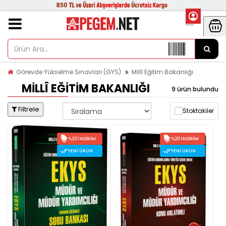
Görevde Yükselme Sınavları (GYS)
Millî Eğitim Bakanlığı
MILLÎ EĞITIM BAKANLIĞI
9 ürün bulundu
Filtrele
Stoktakiler
%20 İNDIRIM
%20 İNDIRIM
YENI ÜRÜN
YENI ÜRÜN