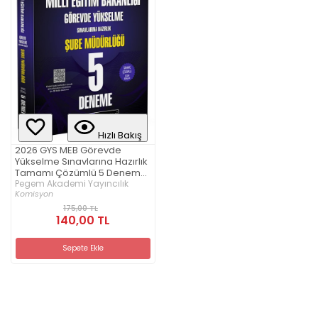
Hızlı Bakış
2026 GYS MEB Görevde
Yükselme Sınavlarına Hazırlık
Tamamı Çözümlü 5 Deneme
ŞUBE MÜDÜRLÜĞÜ
Pegem Akademi Yayıncılık
Komisyon
175,00 TL
140,00 TL
Sepete Ekle