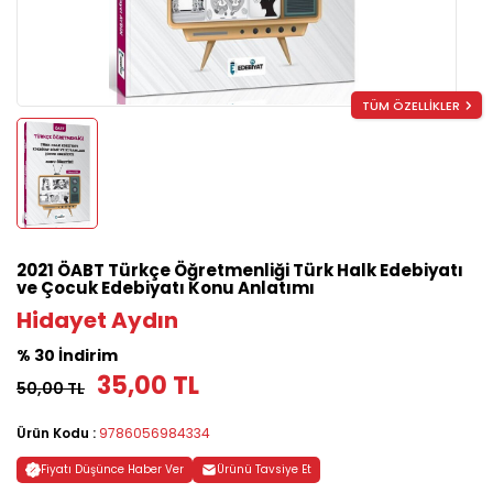
TÜM ÖZELLİKLER
2021 ÖABT Türkçe Öğretmenliği Türk Halk Edebiyatı
ve Çocuk Edebiyatı Konu Anlatımı
Hidayet Aydın
% 30 İndirim
35,00 TL
50,00 TL
Ürün Kodu :
9786056984334
Fiyatı Düşünce Haber Ver
Ürünü Tavsiye Et