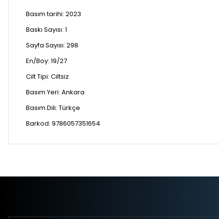
Basım tarihi: 2023
Baskı Sayısı:
1
Sayfa Sayısı:
298
En/Boy:
19/27
Cilt Tipi:
Ciltsiz
Basım Yeri:
Ankara
Basım Dili:
Türkçe
Barkod:
9786057351654