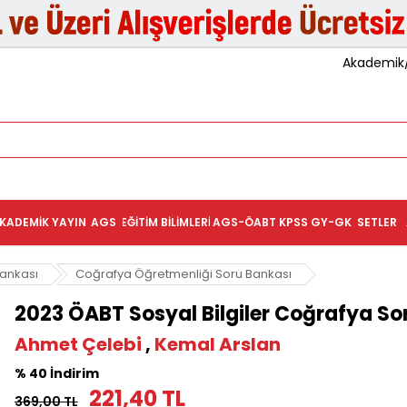
Akademik/K
KADEMIK YAYIN
AGS
EĞITIM BILIMLERI
AGS-ÖABT
KPSS GY-GK
SETLER
ankası
Coğrafya Öğretmenliği Soru Bankası
2023 ÖABT Sosyal Bilgiler Coğrafya S
Ahmet Çelebi
,
Kemal Arslan
% 40 İndirim
221,40 TL
369,00 TL