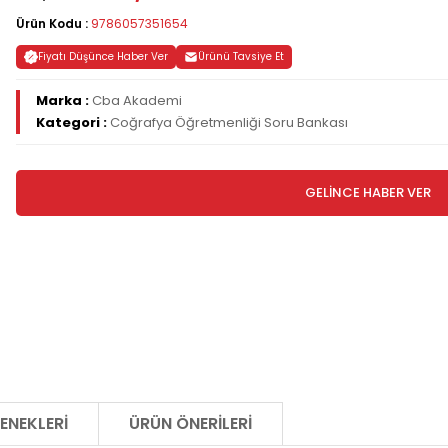
Ürün Kodu :
9786057351654
Fiyatı Düşünce Haber Ver
Ürünü Tavsiye Et
Marka :
Cba Akademi
Kategori :
Coğrafya Öğretmenliği Soru Bankası
GELİNCE HABER VER
ENEKLERI
ÜRÜN ÖNERILERI