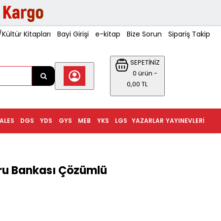
ültür Kitapları
Bayi Girişi
e-kitap
Bize Sorun
Sipariş Takip
SEPETİNİZ
0 ürün -
0,00 TL
ALES
DGS
YDS
GYS
MEB
YKS
LGS
YAZARLAR
YAYINEVLERI
oru Bankası Çözümlü