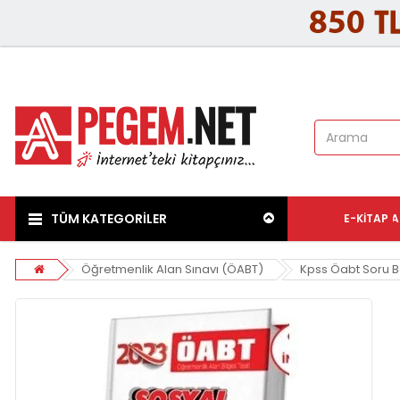
TÜM KATEGORİLER
E-KITAP
A
Öğretmenlik Alan Sınavı (ÖABT)
Kpss Öabt Soru B