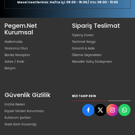
Mesai Saatlerimiz: Hafta içi: 09:00 - 18:00 / Cts: 09:00 - 13:00
Pegem.Net
Sipariş Teslimat
Kurumsal
Sipariş Süreci
Hakkımızda
Teslimat Kargo
Yazarımız Olun
Garanti & İade
Banka Hesapları
Ödeme Seçenekleri
Adres / Kroki
Mesafeli Satış Sözleşmesi
İletişim
Güvenlik Gizlilik
BIZI TAKIP EDIN
Gizlilik İlkeleri
Kişisel Verilen Korunması
Kullanım Şartları
Kredi Kartı Güvenliği