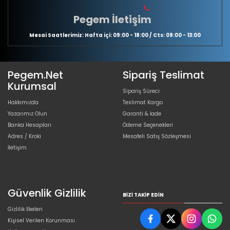
Pegem İletişim
Mesai Saatlerimiz: Hafta içi: 09:00 - 18:00 / Cts: 09:00 - 13:00
Pegem.Net
Sipariş Teslimat
Kurumsal
Sipariş Süreci
Hakkımızda
Teslimat Kargo
Yazarımız Olun
Garanti & İade
Banka Hesapları
Ödeme Seçenekleri
Adres / Kroki
Mesafeli Satış Sözleşmesi
İletişim
Güvenlik Gizlilik
BIZI TAKIP EDIN
Gizlilik İlkeleri
Kişisel Verilen Korunması