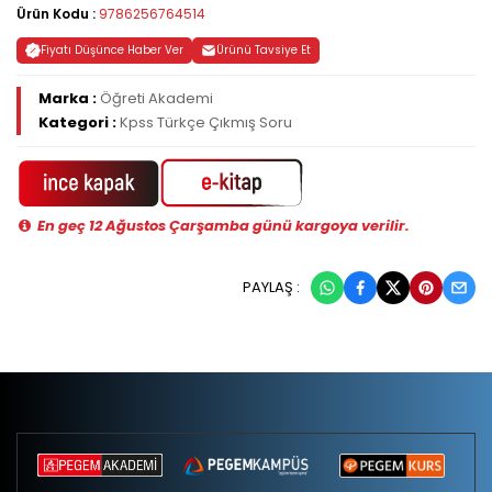
Ürün Kodu :
9786256764514
Fiyatı Düşünce Haber Ver
Ürünü Tavsiye Et
Marka :
Öğreti Akademi
Kategori :
Kpss Türkçe Çıkmış Soru
En geç 12 Ağustos Çarşamba günü kargoya verilir.
PAYLAŞ :