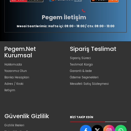
Pegem İletişim
Mesai Saatlerimiz: Hafta içi: 09:00 - 18:00 / Cts: 09:00 - 13:00
Pegem.Net
Sipariş Teslimat
Kurumsal
Sipariş Süreci
Hakkımızda
Teslimat Kargo
Yazarımız Olun
Garanti & İade
Banka Hesapları
Ödeme Seçenekleri
Adres / Kroki
Mesafeli Satış Sözleşmesi
İletişim
Güvenlik Gizlilik
BIZI TAKIP EDIN
Gizlilik İlkeleri