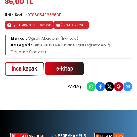
86,00 TL
Ürün Kodu :
9786054966868E
Fiyatı Düşünce Haber Ver
Ürünü Tavsiye Et
Marka :
Öğreti Akademi (E-Kitap)
Kategori :
Din Kültürü Ve Ahlak Bilgisi Öğretmenliği
Deneme Sınavları
PAYLAŞ :