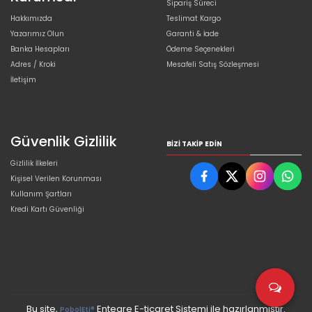
Sipariş Süreci
Hakkımızda
Teslimat Kargo
Yazarımız Olun
Garanti & İade
Banka Hesapları
Ödeme Seçenekleri
Adres / Kroki
Mesafeli Satış Sözleşmesi
İletişim
Güvenlik Gizlilik
BIZI TAKIP EDIN
Gizlilik İlkeleri
Kişisel Verilen Korunması
Kullanım Şartları
Kredi Kartı Güvenliği
Bu site,
Entegre E-ticaret Sistemi ile hazırlanmıştır.
PobolEti®