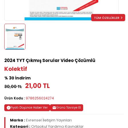
TÜM ÖZELLİKLER
2024 TYT Çıkmış Sorular Video Çözümlü
Kolektif
% 30 İndirim
21,00 TL
30,00 TL
Ürün Kodu :
9786256024274
Fiyatı Düşünce Haber Ver
Ürünü Tavsiye Et
Marka :
Evrensel İletişim Yayınları
Kategori :
Ortaokul Yardımcı Kaynaklar