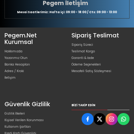
Pegem İletişim
Mesai Saatlerimiz: Hafta içi: 09:00 - 18:00 / Cts: 09:00 - 13:00
Pegem.Net
Sipariş Teslimat
Kurumsal
Sipariş Süreci
Hakkımızda
Teslimat Kargo
Yazarımız Olun
Garanti & İade
Banka Hesapları
Ödeme Seçenekleri
Adres / Kroki
Mesafeli Satış Sözleşmesi
İletişim
Güvenlik Gizlilik
BIZI TAKIP EDIN
Gizlilik İlkeleri
Kişisel Verilen Korunması
Kullanım Şartları
Kredi Kartı Güvenliği