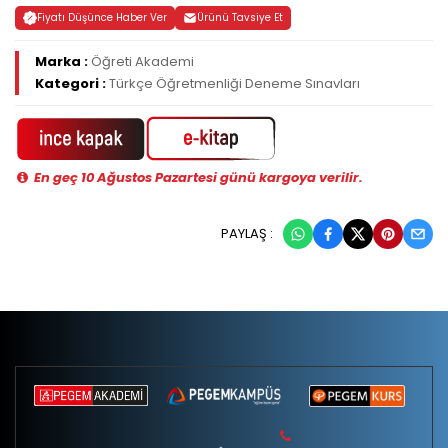
Fiyatı Düşünce Haber Ver
Ürünü Tavsiye Et
Marka :
Öğreti Akademi
Kategori :
Türkçe Öğretmenliği Deneme Sınavları
En geç 10 Ağustos Pazartesi günü kargoya verilir.
PAYLAŞ :