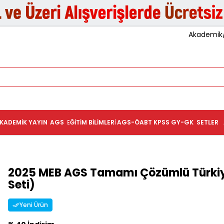
Akademik/K
KADEMIK YAYIN
AGS
EĞITIM BILIMLERI
AGS-ÖABT
KPSS GY-GK
SETLER
2025 MEB AGS Tamamı Çözümlü Türkiye
Seti)
Yeni Ürün