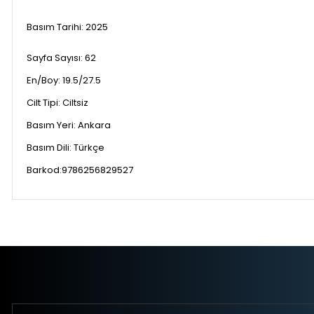
Basım Tarihi: 2025
Sayfa Sayısı:
62
En/Boy:
19.5/27.5
Cilt Tipi:
Ciltsiz
Basım Yeri:
Ankara
Basım Dili:
Türkçe
Barkod:9786256829527