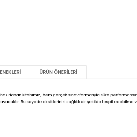
ENEKLERI
ÜRÜN ÖNERILERI
hazırlanan kitabımız,
hem gerçek sınav formatıyla süre performansını a
yacaktır. Bu sayede eksiklerinizi sağlıklı bir şekilde tespit edebilme 