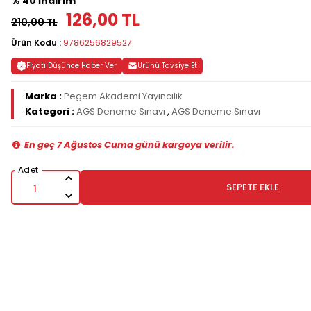
% 40 İndirim
126,00 TL
210,00 TL
Ürün Kodu :
9786256829527
Fiyatı Düşünce Haber Ver
Ürünü Tavsiye Et
Marka :
Pegem Akademi Yayıncılık
Kategori :
AGS Deneme Sınavı
,
AGS Deneme Sınavı
En geç 7 Ağustos Cuma günü kargoya verilir.
SEPETE EKLE