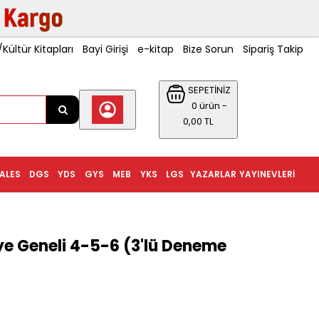
ültür Kitapları
Bayi Girişi
e-kitap
Bize Sorun
Sipariş Takip
SEPETİNİZ
0 ürün -
0,00 TL
ALES
DGS
YDS
GYS
MEB
YKS
LGS
YAZARLAR
YAYINEVLERI
 Geneli 4-5-6 (3'lü Deneme