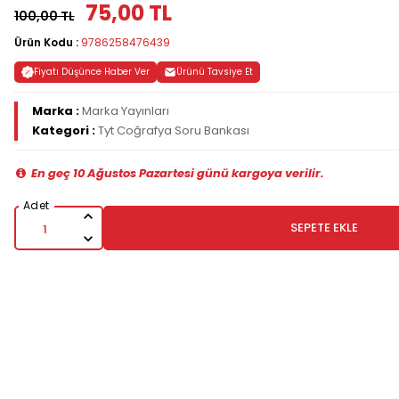
75,00 TL
100,00 TL
Ürün Kodu :
9786258476439
Fiyatı Düşünce Haber Ver
Ürünü Tavsiye Et
Marka :
Marka Yayınları
Kategori :
Tyt Coğrafya Soru Bankası
En geç 10 Ağustos Pazartesi günü kargoya verilir.
SEPETE EKLE