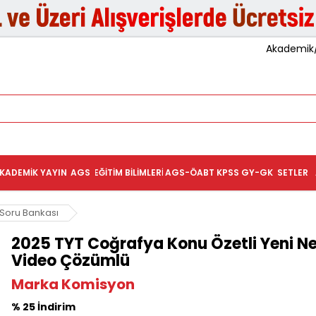
Akademik/K
KADEMIK YAYIN
AGS
EĞITIM BILIMLERI
AGS-ÖABT
KPSS GY-GK
SETLER
 Soru Bankası
2025 TYT Coğrafya Konu Özetli Yeni N
Video Çözümlü
Marka Komisyon
% 25 İndirim