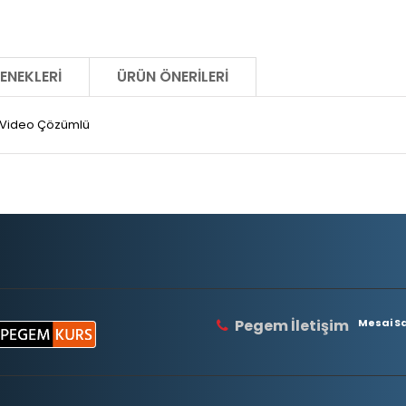
ENEKLERI
ÜRÜN ÖNERILERI
ı Video Çözümlü
Pegem İletişim
Mesai Saa