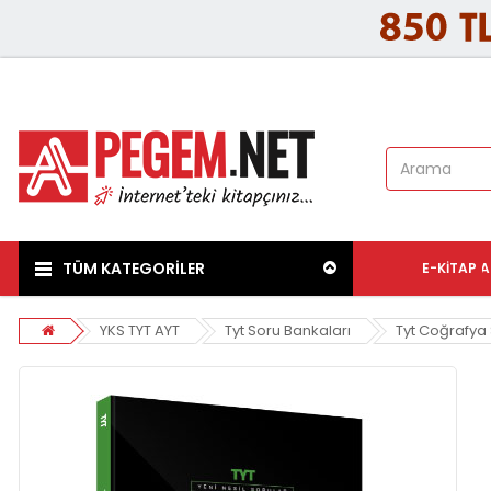
TÜM KATEGORİLER
E-KITAP
A
YKS TYT AYT
Tyt Soru Bankaları
Tyt Coğrafya