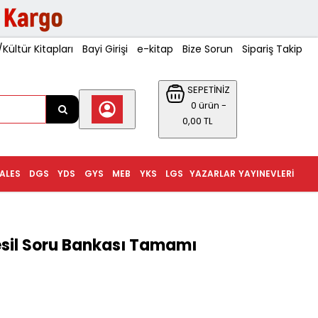
ültür Kitapları
Bayi Girişi
e-kitap
Bize Sorun
Sipariş Takip
SEPETİNİZ
0 ürün -
0,00 TL
ALES
DGS
YDS
GYS
MEB
YKS
LGS
YAZARLAR
YAYINEVLERI
esil Soru Bankası Tamamı