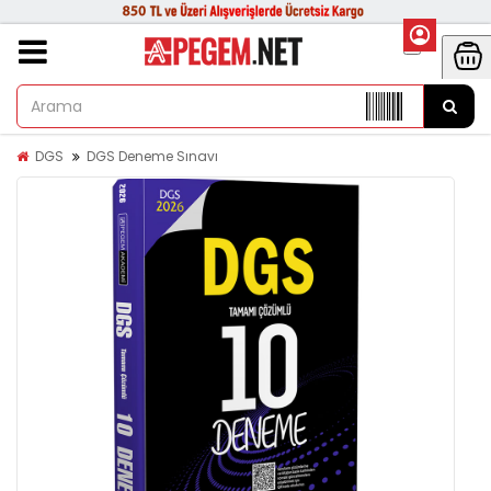
DGS
DGS Deneme Sınavı