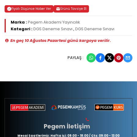
Fiyatı Düşünce Haber Ver
Ürünü Tavsiye Et
Marka :
Pegem Akademi Yayıncılık
Kategori :
DGS Deneme Sınavı
,
DGS Deneme Sınavı
En geç 10 Ağustos Pazartesi günü kargoya verilir.
PAYLAŞ :
Pegem İletişim
Mesai Saatlerimiz: Hafta içi: 09:00 - 18:00 / Cts: 09:00 - 13:00