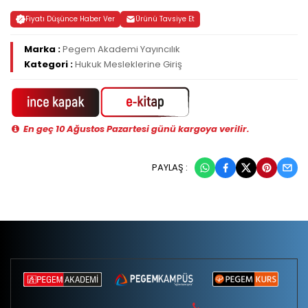
Fiyatı Düşünce Haber Ver
Ürünü Tavsiye Et
Marka :
Pegem Akademi Yayıncılık
Kategori :
Hukuk Mesleklerine Giriş
En geç 10 Ağustos Pazartesi günü kargoya verilir.
PAYLAŞ :