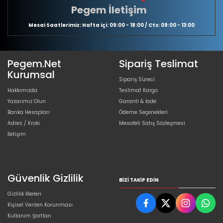
Pegem İletişim
Mesai Saatlerimiz: Hafta içi: 09:00 - 18:00 / Cts: 09:00 - 13:00
Pegem.Net
Sipariş Teslimat
Kurumsal
Sipariş Süreci
Hakkımızda
Teslimat Kargo
Yazarımız Olun
Garanti & İade
Banka Hesapları
Ödeme Seçenekleri
Adres / Kroki
Mesafeli Satış Sözleşmesi
İletişim
Güvenlik Gizlilik
BIZI TAKIP EDIN
Gizlilik İlkeleri
Kişisel Verilen Korunması
Kullanım Şartları