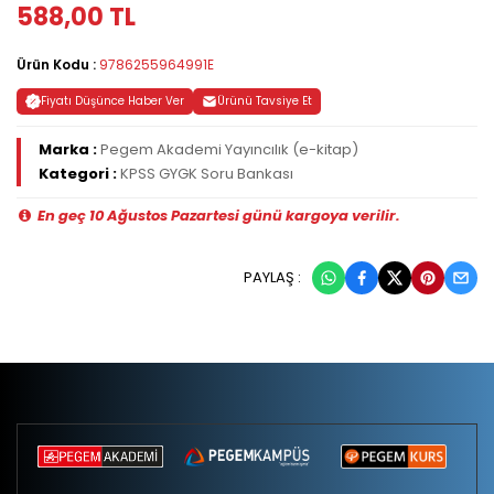
588,00 TL
Ürün Kodu :
9786255964991E
Fiyatı Düşünce Haber Ver
Ürünü Tavsiye Et
Marka :
Pegem Akademi Yayıncılık (e-kitap)
Kategori :
KPSS GYGK Soru Bankası
En geç 10 Ağustos Pazartesi günü kargoya verilir.
PAYLAŞ :