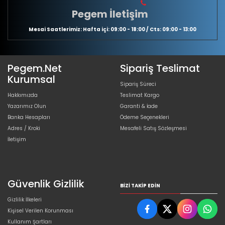
Pegem İletişim
Mesai Saatlerimiz: Hafta içi: 09:00 - 18:00 / Cts: 09:00 - 13:00
Pegem.Net
Sipariş Teslimat
Kurumsal
Sipariş Süreci
Hakkımızda
Teslimat Kargo
Yazarımız Olun
Garanti & İade
Banka Hesapları
Ödeme Seçenekleri
Adres / Kroki
Mesafeli Satış Sözleşmesi
İletişim
Güvenlik Gizlilik
BIZI TAKIP EDIN
Gizlilik İlkeleri
Kişisel Verilen Korunması
Kullanım Şartları