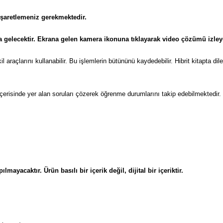
işaretlemeniz gerekmektedir.
a gelecektir. Ekrana gelen kamera ikonuna tıklayarak video çözümü izleye
il araçlarını kullanabilir. Bu işlemlerin bütününü kaydedebilir. Hibrit kitapta d
ip içerisinde yer alan soruları çözerek öğrenme durumlarını takip edebilmektedir.
lmayacaktır. Ürün basılı bir içerik değil, dijital bir içeriktir.