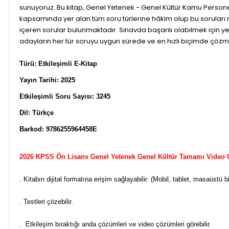
sunuyoruz. Bu kitap, Genel Yetenek - Genel Kültür Kamu Personel
kapsamında yer alan tüm soru türlerine hâkim olup bu soruları 
içeren sorular bulunmaktadır. Sınavda başarılı olabilmek için ye
adayların her tür soruyu uygun sürede ve en hızlı biçimde çözm
Türü: Etkileşimli E-Kitap
Yayın Tarihi: 2025
Etkileşimli Soru Sayısı: 3245
Dil: Türkçe
Barkod: 9786255964458E
2026 KPSS Ön Lisans Genel Yetenek Genel Kültür Tamamı Video Çö
. Kitabın dijital formatına erişim sağlayabilir. (Mobil, tablet, masaüstü
. Testleri çözebilir.
. Etkileşim bıraktığı anda çözümleri ve video çözümleri görebilir.