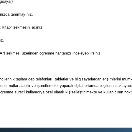
gisayar)
ınızda tanımlayınız.
 Kitap" sekmesini açınız.
ız.
STAN sekmesi üzerinden öğrenme haritanızı inceleyebilirsiniz.
ilerin kitaplara cep telefonları, tabletler ve bilgisayarlardan erişimlerini mümkü
ine, notlar alabilir ve işaretlemeler yaparak dijital ortamda bilgilerini saklaya
renme süreci kullanıcıya özel olarak kişiselleştirilmekte ve kullanıcının nokta