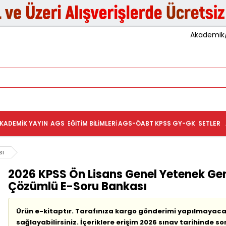
Akademik/K
KADEMIK YAYIN
AGS
EĞITIM BILIMLERI
AGS-ÖABT
KPSS GY-GK
SETLER
sı
2026 KPSS Ön Lisans Genel Yetenek Ge
Çözümlü E-Soru Bankası
Ürün e-kitaptır. Tarafınıza kargo gönderimi yapılmayacak
sağlayabilirsiniz. İçeriklere erişim 2026 sınav tarihinde so