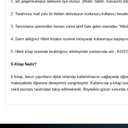
1. arti.pegemkampus adresine üye olunuz. (Mobil, tablet, masaüstü bil
2. Tarafınıza mail yolu ile iletilen aktivasyon kodunuzu kullanıcı hesab
3. Tanımlama işleminden hemen sonra aktif hale gelen menüden "Hibrit
4. Satın aldığınız Hibrit Kitabın üzerine tıklayarak kullanmaya başlayın
5. Hibrit kitap üzerinde bıraktığınız etkileşimler sonrasında arti - ASİ
E-Kitap Nedir?
E-kitap, basılı yayınların dijital ortamda kullanılmasını sağlayarak öğrenc
materyallerle öğrenme deneyimini zenginleştirir. Kullanıcılar e-kitap üzer
zekâ asistanı tarafından takip edilmektedir. Böylelikle günün sonunda öğ