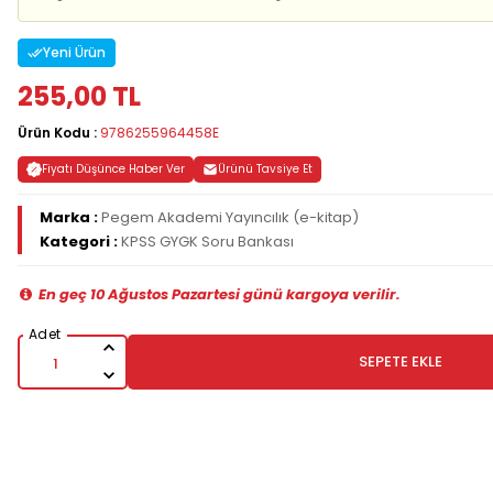
Yeni Ürün
255,00 TL
Ürün Kodu :
9786255964458E
Fiyatı Düşünce Haber Ver
Ürünü Tavsiye Et
Marka :
Pegem Akademi Yayıncılık (e-kitap)
Kategori :
KPSS GYGK Soru Bankası
En geç 10 Ağustos Pazartesi günü kargoya verilir.
SEPETE EKLE