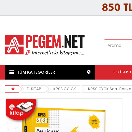
TÜM KATEGORİLER
E-KITAP
A
E-KİTAP
KPSS GY-GK
KPSS GYGK Soru Banka