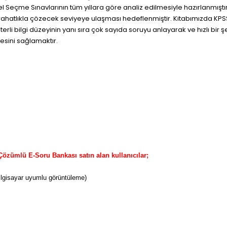
 Seçme Sınavlarının tüm yıllara göre analiz edilmesiyle hazırlanmıştır
rahatlıkla çözecek seviyeye ulaşması hedeflenmiştir. Kitabımızda KPS
terli bilgi düzeyinin yanı sıra çok sayıda soruyu anlayarak ve hızlı b
esini sağlamaktır.
zümlü E-Soru Bankası satın alan kullanıcılar;
 bilgisayar uyumlu görüntüleme)