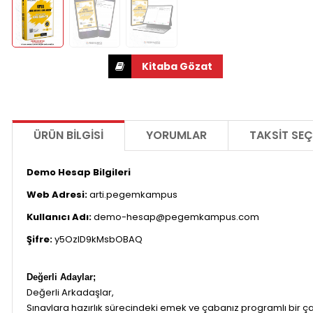
ÜRÜN BILGISI
YORUMLAR
TAKSIT SEÇ
Demo Hesap Bilgileri
Web Adresi:
arti.pegemkampus
Kullanıcı Adı:
demo-hesap@pegemkampus.com
Şifre:
y5OzID9kMsbOBAQ
Değerli Adaylar;
Değerli Arkadaşlar,
Sınavlara hazırlık sürecindeki emek ve çabanız programlı bir ça