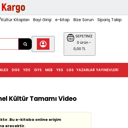
ültür Kitapları
Bayi Girişi
e-kitap
Bize Sorun
Sipariş Takip
SEPETİNİZ
0 ürün -
0,00 TL
ALES
DGS
YDS
GYS
MEB
YKS
LGS
YAZARLAR
YAYINEVLERI
nel Kültür Tamamı Video
tır. Bu e-kitaba online erişim
na erecektir.