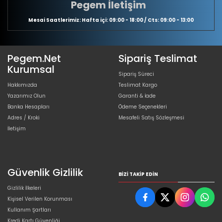
Pegem İletişim
Mesai Saatlerimiz: Hafta içi: 09:00 - 18:00 / Cts: 09:00 - 13:00
Pegem.Net
Sipariş Teslimat
Kurumsal
Sipariş Süreci
Hakkımızda
Teslimat Kargo
Yazarımız Olun
Garanti & İade
Banka Hesapları
Ödeme Seçenekleri
Adres / Kroki
Mesafeli Satış Sözleşmesi
İletişim
Güvenlik Gizlilik
BIZI TAKIP EDIN
Gizlilik İlkeleri
Kişisel Verilen Korunması
Kullanım Şartları
Kredi Kartı Güvenliği