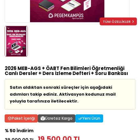
TÜM ÖZELLİKLER
2026 MEB-AGS + ÖABT Fen Bilimleri Öğretmenliği
Canlı Dersler + Ders İzleme Defteri + Soru Bankası
Satın aldıktan sonraki süreçler için aşağıdaki
adımları takip ediniz. Aktivasyon kodunuz mail
yoluyla tarafınıza iletilecektir.
Paket İçeriği
Ücretsiz Kargo
Yeni Ürün
% 50 İndirim
19.500,00 TL