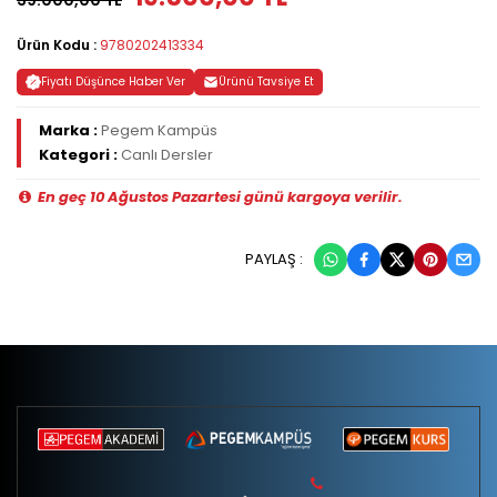
39.000,00 TL
Ürün Kodu :
9780202413334
Fiyatı Düşünce Haber Ver
Ürünü Tavsiye Et
Marka :
Pegem Kampüs
Kategori :
Canlı Dersler
En geç 10 Ağustos Pazartesi günü kargoya verilir.
PAYLAŞ :