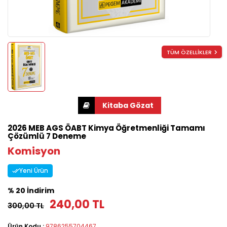
TÜM ÖZELLİKLER
2026 MEB AGS ÖABT Kimya Öğretmenliği Tamamı
Çözümlü 7 Deneme
Komisyon
Yeni Ürün
% 20 İndirim
240,00 TL
300,00 TL
Ürün Kodu :
9786255704467