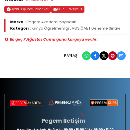
Fiyatı Düşünce Haber Ver
Ürünü Tavsiye Et
Marka :
Pegem Akademi Yayıncılık
Kategori :
Kimya Öğretmenliği
,
AGS ÖABT Deneme Sınavı
En geç 7 Ağustos Cuma günü kargoya verilir.
PAYLAŞ :
Pegem İletişim
Mesai Saatlerimiz: Hafta içi: 09:00 - 18:00 / Cts: 09:00 - 13:00