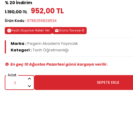
% 20 İndirim
952,00 TL
1.190,00 TL
Ürün Kodu :
9786256829534
Fiyatı Düşünce Haber Ver
Ürünü Tavsiye Et
Marka :
Pegem Akademi Yayıncılık
Kategori :
Tarih Öğretmenliği
En geç 10 Ağustos Pazartesi günü kargoya verilir.
SEPETE EKLE