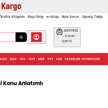
ültür Kitapları
Bayi Girişi
e-kitap
Bize Sorun
Sipariş Takip
SEPETİNİZ
0 ürün -
0,00 TL
ALES
DGS
YDS
GYS
MEB
YKS
LGS
YAZARLAR
YAYINEVLERI
 Konu Anlatımlı