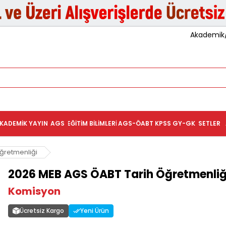
Akademik/K
KADEMIK YAYIN
AGS
EĞITIM BILIMLERI
AGS-ÖABT
KPSS GY-GK
SETLER
Öğretmenliği
2026 MEB AGS ÖABT Tarih Öğretmenliği
Komisyon
Ücretsiz Kargo
Yeni Ürün