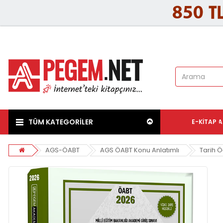
TÜM KATEGORİLER
E-KITAP
A
AGS-ÖABT
AGS ÖABT Konu Anlatımlı
Tarih 