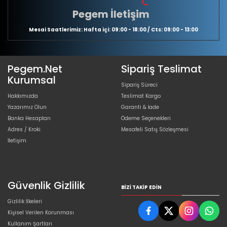
Pegem İletişim
Mesai Saatlerimiz: Hafta içi: 09:00 - 18:00 / Cts: 09:00 - 13:00
Pegem.Net
Sipariş Teslimat
Kurumsal
Sipariş Süreci
Hakkımızda
Teslimat Kargo
Yazarımız Olun
Garanti & İade
Banka Hesapları
Ödeme Seçenekleri
Adres / Kroki
Mesafeli Satış Sözleşmesi
İletişim
Güvenlik Gizlilik
BIZI TAKIP EDIN
Gizlilik İlkeleri
Kişisel Verilen Korunması
Kullanım Şartları