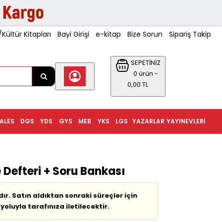
ültür Kitapları
Bayi Girişi
e-kitap
Bize Sorun
Sipariş Takip
SEPETİNİZ
0 ürün -
0,00 TL
ALES
DGS
YDS
GYS
MEB
YKS
LGS
YAZARLAR
YAYINEVLERI
 Defteri + Soru Bankası
ır. Satın aldıktan sonraki süreçler için
oluyla tarafınıza iletilecektir.