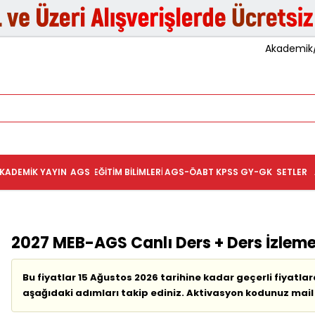
Akademik/K
KADEMIK YAYIN
AGS
EĞITIM BILIMLERI
AGS-ÖABT
KPSS GY-GK
SETLER
2027 MEB-AGS Canlı Ders + Ders İzleme
Bu fiyatlar 15 Ağustos 2026 tarihine kadar geçerli fiyatlard
aşağıdaki adımları takip ediniz. Aktivasyon kodunuz mail y