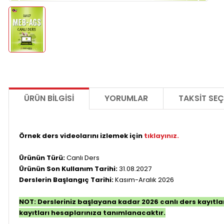
ÜRÜN BILGISI
YORUMLAR
TAKSIT SEÇ
Örnek ders videolarını izlemek için
tıklayınız.
Ürünün Türü:
Canlı Ders
Ürünün Son Kullanım Tarihi:
31.08.2027
Derslerin Başlangıç Tarihi:
Kasım-Aralık 2026
NOT: Dersleriniz başlayana kadar 2026 canlı ders kayıtlar
kayıtları hesaplarınıza tanımlanacaktır.