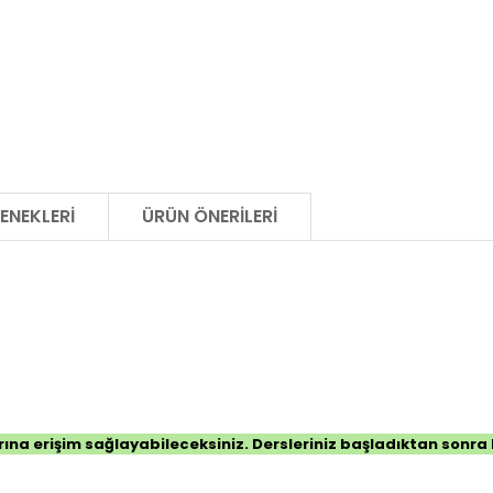
ENEKLERI
ÜRÜN ÖNERILERI
ına erişim sağlayabileceksiniz. Dersleriniz başladıktan sonra k