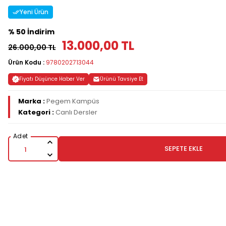
Yeni Ürün
% 50 İndirim
13.000,00 TL
26.000,00 TL
Ürün Kodu :
9780202713044
Fiyatı Düşünce Haber Ver
Ürünü Tavsiye Et
Marka :
Pegem Kampüs
Kategori :
Canlı Dersler
SEPETE EKLE