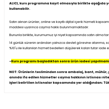
ALICI, kurs programına kayıt olmasıyla birlikte aşağıda 
kullanabilir.
Satın alınan ürünler, online ve kayıtlı dijital içerik hizmeti k
maddesi uyarınca cayma hakkı bulunmamaktadır.
Bununla birlikte, kurumumuz iyi niyet kapsamında satın alma tari
14 günlük sürenin ardından yalnızca devlet görevine atanma, sa
%10'u ile kullanılan hizmet bedelleri düşülerek kalan tutar iade ed
-
Kurs programı başladıktan sonra ürün iadesi yapılmam
NOT: Ürünlerin tesliminden sonra ambalaj, bant, mühür, 
anında ifa edilen hizmetler cayma hakkının istisnası nite
işleri belirtilen istisnalar kapsamında yer aldığından; T