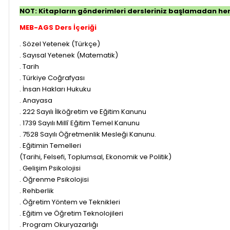
NOT: Kitapların gönderimleri dersleriniz başlamadan he
MEB-AGS Ders İçeriği
. Sözel Yetenek (Türkçe)
. Sayısal Yetenek (Matematik)
. Tarih
. Türkiye Coğrafyası
. İnsan Hakları Hukuku
. Anayasa
. 222 Sayılı İlköğretim ve Eğitim Kanunu
. 1739 Sayılı Millî Eğitim Temel Kanunu
. 7528 Sayılı Öğretmenlik Mesleği Kanunu.
. Eğitimin Temelleri
(Tarihi, Felsefi, Toplumsal, Ekonomik ve Politik)
. Gelişim Psikolojisi
. Öğrenme Psikolojisi
. Rehberlik
. Öğretim Yöntem ve Teknikleri
. Eğitim ve Öğretim Teknolojileri
. Program Okuryazarlığı