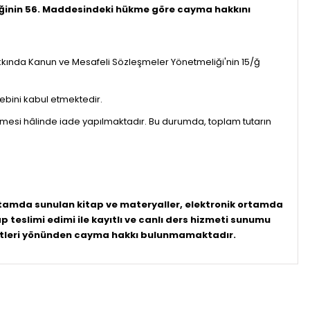
eliğinin 56. Maddesindeki hükme göre cayma hakkını
 Hakkında Kanun ve Mesafeli Sözleşmeler Yönetmeliği'nin 15/ğ
lebini kabul etmektedir.
ilmesi hâlinde iade yapılmaktadır. Bu durumda, toplam tutarın
rtamda sunulan kitap ve materyaller,
elektronik ortamda
teslimi edimi ile kayıtlı ve canlı ders hizmeti sunumu
hizmetleri yönünden cayma hakkı bulunmamaktadır.