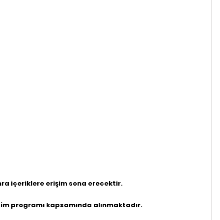
a içeriklere erişim sona erecektir.
eğitim programı kapsamında alınmaktadır.