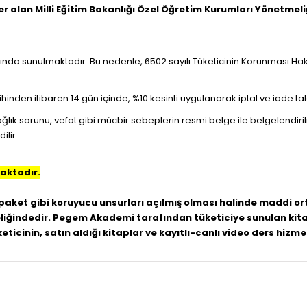
yer alan Milli Eğitim Bakanlığı Özel Öğretim Kurumları Yönetm
apsamında sunulmaktadır. Bu nedenle, 6502 sayılı Tüketicinin Korunması
hinden itibaren 14 gün içinde, %10 kesinti uygulanarak iptal ve iade ta
ğlık sorunu, vefat gibi mücbir sebeplerin resmi belge ile belgelendir
ilir.
aktadır.
paket gibi koruyucu unsurları açılmış olması halinde maddi o
liğindedir.
Pegem Akademi tarafından tüketiciye sunulan kitap 
üketicinin, satın aldığı kitaplar ve kayıtlı-canlı video ders 