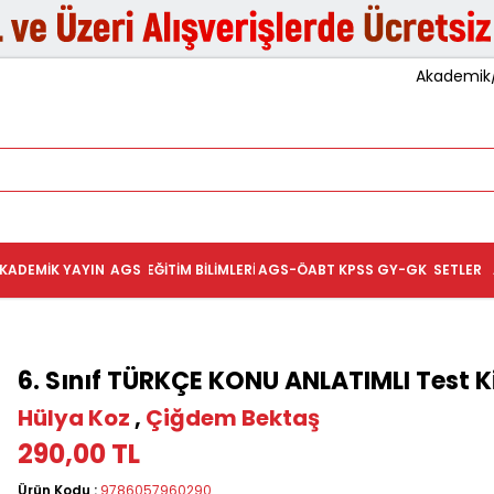
Akademik/K
KADEMIK YAYIN
AGS
EĞITIM BILIMLERI
AGS-ÖABT
KPSS GY-GK
SETLER
6. Sınıf TÜRKÇE KONU ANLATIMLI Test K
Hülya Koz
,
Çiğdem Bektaş
290,00 TL
Ürün Kodu :
9786057960290