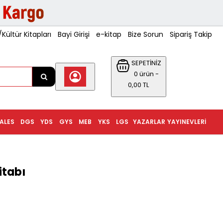
ültür Kitapları
Bayi Girişi
e-kitap
Bize Sorun
Sipariş Takip
SEPETİNİZ
0 ürün -
0,00 TL
ALES
DGS
YDS
GYS
MEB
YKS
LGS
YAZARLAR
YAYINEVLERI
itabı