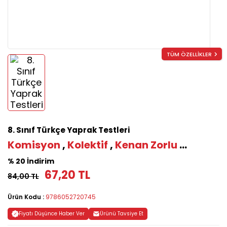
TÜM ÖZELLİKLER
8. Sınıf Türkçe Yaprak Testleri
Komisyon
,
Kolektif
,
Kenan Zorlu
...
% 20 İndirim
67,20 TL
84,00 TL
Ürün Kodu :
9786052720745
Fiyatı Düşünce Haber Ver
Ürünü Tavsiye Et