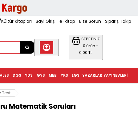
ültür Kitapları
Bayi Girişi
e-kitap
Bize Sorun
Sipariş Takip
SEPETİNİZ
0 ürün -
0,00 TL
ALES
DGS
YDS
GYS
MEB
YKS
LGS
YAZARLAR
YAYINEVLERI
 Test
guru Matematik Soruları