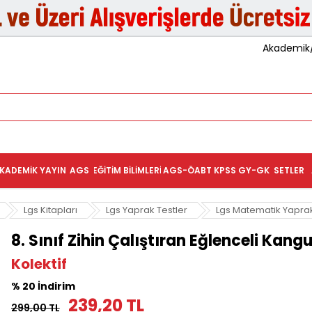
Akademik/K
KADEMIK YAYIN
AGS
EĞITIM BILIMLERI
AGS-ÖABT
KPSS GY-GK
SETLER
Lgs Kitapları
Lgs Yaprak Testler
Lgs Matematik Yaprak
8. Sınıf Zihin Çalıştıran Eğlenceli Kan
Kolektif
% 20 İndirim
239,20 TL
299,00 TL