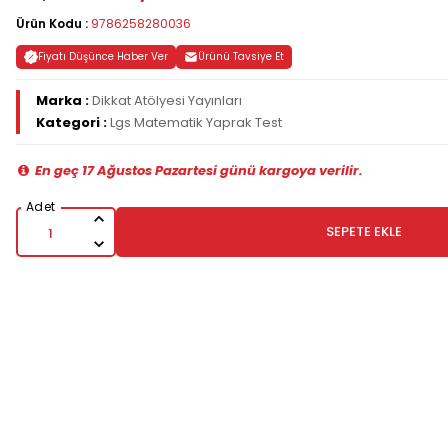
Ürün Kodu :
9786258280036
Fiyatı Düşünce Haber Ver
Ürünü Tavsiye Et
Marka :
Dikkat Atölyesi Yayınları
Kategori :
Lgs Matematik Yaprak Test
En geç 17 Ağustos Pazartesi günü kargoya verilir.
SEPETE EKLE