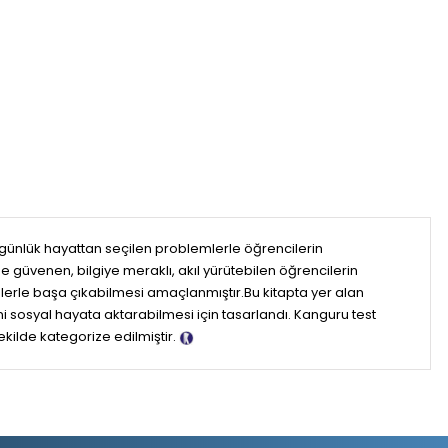
 ve günlük hayattan seçilen problemlerle öğrencilerin
̈venen, bilgiye meraklı, akıl yürütebilen öğrencilerin
emlerle başa çıkabilmesi amaçlanmıştır.Bu kitapta yer alan
ni sosyal hayata aktarabilmesi için tasarlandı. Kanguru test
ekilde kategorize edilmiştir.
Tanıtım Metni