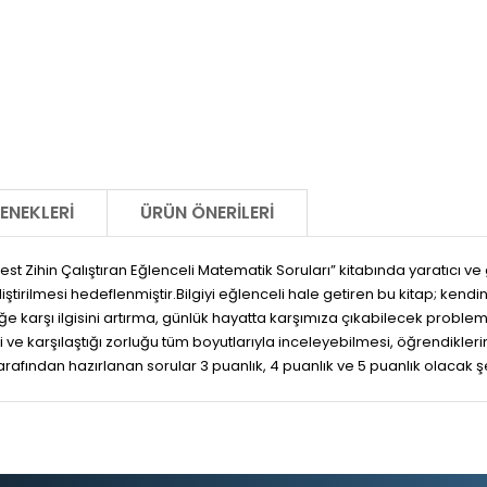
ENEKLERI
ÜRÜN ÖNERILERI
u Test Zihin Çalıştıran Eğlenceli Matematik Soruları” kitabında yaratıcı
mesi hedeflenmiştir.Bilgiyi eğlenceli hale getiren bu kitap; kendine gu
iğe karşı ilgisini artırma, günlük hayatta karşımıza çıkabilecek probl
 ve karşılaştığı zorluğu tüm boyutlarıyla inceleyebilmesi, öğrendikleri
rafından hazırlanan sorular 3 puanlık, 4 puanlık ve 5 puanlık olacak ş