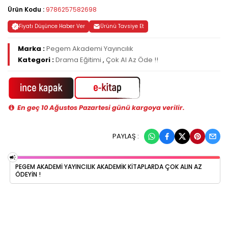
Ürün Kodu :
9786257582698
Fiyatı Düşünce Haber Ver
Ürünü Tavsiye Et
Marka :
Pegem Akademi Yayıncılık
Kategori :
Drama Eğitimi
,
Çok Al Az Öde !!
En geç 10 Ağustos Pazartesi günü kargoya verilir.
PAYLAŞ :
PEGEM AKADEMI YAYINCILIK AKADEMIK KITAPLARDA ÇOK ALIN AZ
ÖDEYIN !