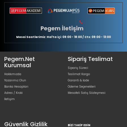
Pegem İletişim
Mesai Saatlerimiz: Hafta içi: 09:00 - 18:00 / Cts: 09:00 - 13:00
Pegem.Net
Sipariş Teslimat
Kurumsal
Sipariş Süreci
Hakkımızda
Teslimat Kargo
Yazarımız Olun
Garanti & İade
Banka Hesapları
Ödeme Seçenekleri
Adres / Kroki
Mesafeli Satış Sözleşmesi
İletişim
Güvenlik Gizlilik
BIZI TAKIP EDIN