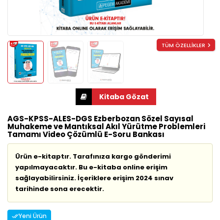
TÜM ÖZELLİKLER
AGS-KPSS-ALES-DGS Ezberbozan Sözel Sayısal
Muhakeme ve Mantıksal Akıl Yürütme Problemleri
Tamamı Video Çözümlü E-Soru Bankası
Ürün e-kitaptır. Tarafınıza kargo gönderimi
yapılmayacaktır. Bu e-kitaba online erişim
sağlayabilirsiniz. İçeriklere erişim 2024 sınav
tarihinde sona erecektir.
Yeni Ürün