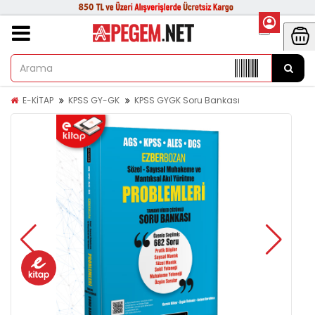
E-KİTAP
KPSS GY-GK
KPSS GYGK Soru Bankası