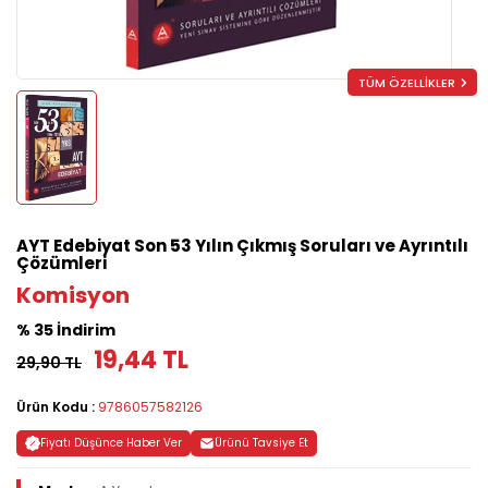
TÜM ÖZELLİKLER
AYT Edebiyat Son 53 Yılın Çıkmış Soruları ve Ayrıntılı
Çözümleri
Komisyon
% 35 İndirim
19,44 TL
29,90 TL
Ürün Kodu :
9786057582126
Fiyatı Düşünce Haber Ver
Ürünü Tavsiye Et