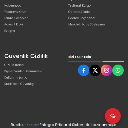
Hakkımızda
Teslimat Kargo
Yazarımız Olun
Garanti & İade
Banka Hesapları
Ödeme Seçenekleri
Adres / Kroki
Mesafeli Satış Sözleşmesi
İletişim
Güvenlik Gizlilik
BIZI TAKIP EDIN
Gizlilik İlkeleri
Kişisel Verilen Korunması
Kullanım Şartları
Kredi Kartı Güvenliği
Bu site,
Entegre E-ticaret Sistemi ile hazırlanmıştır.
PobolEti®